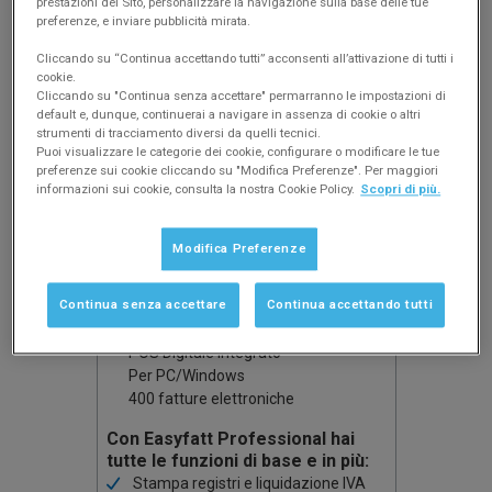
prestazioni del Sito, personalizzare la navigazione sulla base delle tue
Gestione clienti e fornitori
preferenze, e inviare pubblicità mirata.
Scadenziario pagamenti
Prima nota cassa
Cliccando su “Continua accettando tutti” acconsenti all’attivazione di tutti i
cookie.
Ritenute e contributi previdenziali
Cliccando su "Continua senza accettare" permarranno le impostazioni di
Easyfatt
default e, dunque, continuerai a navigare in assenza di cookie o altri
strumenti di tracciamento diversi da quelli tecnici.
Professional
Puoi visualizzare le categorie dei cookie, configurare o modificare le tue
Per liberi professionisti, artigiani e
preferenze sui cookie cliccando su "Modifica Preferenze". Per maggiori
piccole attività
informazioni sui cookie, consulta la nostra Cookie Policy.
Scopri di più.
PROVA EASYFATT
Modifica Preferenze
GRATIS ORA
Continua senza accettare
Continua accettando tutti
Licenza 12 mesi monoutente
Fatturazione Elettronica
POS Digitale integrato
Per PC/Windows
400 fatture elettroniche
Con Easyfatt Professional hai
tutte le funzioni di base e in più:
Stampa registri e liquidazione IVA