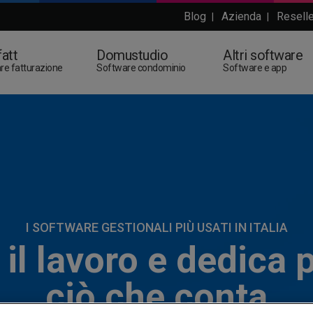
Blog
Azienda
Reselle
|
|
att
Domustudio
Altri software
re fatturazione
Software condominio
Software e app
I SOFTWARE GESTIONALI PIÙ USATI IN ITALIA
 il lavoro e dedica 
ciò che conta