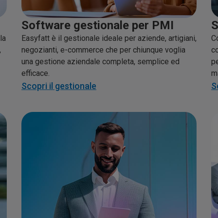
Software gestionale per PMI
S
la
Easyfatt è il gestionale ideale per aziende, artigiani,
C
,
negozianti, e-commerce che per chiunque voglia
co
una gestione aziendale completa, semplice ed
pe
efficace.
m
Scopri il gestionale
S