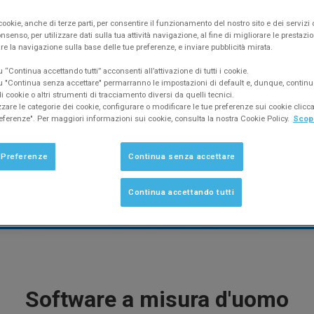
ne e gestione magazzino per professionisti
ookie, anche di terze parti, per consentire il funzionamento del nostro sito e dei servizi 
ndominio per amministratori di condominio
nsenso, per utilizzare dati sulla tua attività navigazione, al fine di migliorare le prestazion
re la navigazione sulla base delle tue preferenze, e inviare pubblicità mirata.
“Continua accettando tutti” acconsenti all’attivazione di tutti i cookie.
 "Continua senza accettare" permarranno le impostazioni di default e, dunque, continu
SCEGLI IL SOFTWARE PER TE
 cookie o altri strumenti di tracciamento diversi da quelli tecnici.
zzare le categorie dei cookie, configurare o modificare le tue preferenze sui cookie clic
eferenze". Per maggiori informazioni sui cookie, consulta la nostra Cookie Policy.
Scopr
 Preferenze
Continua senza accettare
Continua accettando tutti
Software a misura d'uomo