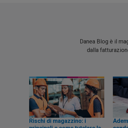
Danea Blog è il maga
dalla fatturazion
Rischi di magazzino: i
Ademp