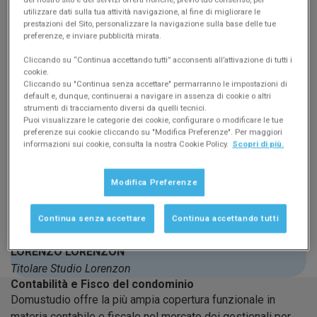
Titolare Studio Arkom
utilizzare dati sulla tua attività navigazione, al fine di migliorare le
prestazioni del Sito, personalizzare la navigazione sulla base delle tue
preferenze, e inviare pubblicità mirata.
Cliccando su “Continua accettando tutti” acconsenti all’attivazione di tutti i
cookie.
Cliccando su "Continua senza accettare" permarranno le impostazioni di
default e, dunque, continuerai a navigare in assenza di cookie o altri
strumenti di tracciamento diversi da quelli tecnici.
Puoi visualizzare le categorie dei cookie, configurare o modificare le tue
preferenze sui cookie cliccando su "Modifica Preferenze". Per maggiori
informazioni sui cookie, consulta la nostra Cookie Policy.
Scopri di più.
Modifica Preferenze
Studio Lorenzon
Domustudio, grazie all'affidabilità, alla solidità e alle sue
funzioni, ci ha permesso di efficientare i processi lavorativi.
Continua senza accettare
Continua accettando tutti
LORENZO LORENZON
Titolare Studio Lorenzon
Contabilità e Fisco del condominio
Domustudio offre la più ampia copertura funzionale in
materia contabile e fiscale nel mercato dei gestionali per