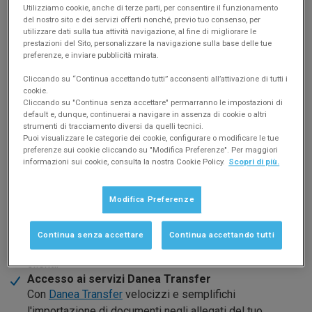
Utilizziamo cookie, anche di terze parti, per consentire il funzionamento
del nostro sito e dei servizi offerti nonché, previo tuo consenso, per
Danea Support Plan comprende:
utilizzare dati sulla tua attività navigazione, al fine di migliorare le
Aggiornamenti software
prestazioni del Sito, personalizzare la navigazione sulla base delle tue
Un valore sostanziale dei nostri software è
preferenze, e inviare pubblicità mirata.
rappresentato dalla loro continua evoluzione, necessaria
Cliccando su “Continua accettando tutti” acconsenti all’attivazione di tutti i
per migliorarli e adeguarli al generale contesto tecnico e
cookie.
normativo.
Vai alla pagina degli Aggiornamenti.
Cliccando su "Continua senza accettare" permarranno le impostazioni di
default e, dunque, continuerai a navigare in assenza di cookie o altri
Assistenza tecnica
strumenti di tracciamento diversi da quelli tecnici.
Il contatto diretto con il nostro staff è essenziale per
Puoi visualizzare le categorie dei cookie, configurare o modificare le tue
risolvere dubbi, porre domande, ottenere suggerimenti e
preferenze sui cookie cliccando su "Modifica Preferenze". Per maggiori
informazioni sui cookie, consulta la nostra Cookie Policy.
Scopri di più.
segnalare malfunzionamenti o possibili miglioramenti
da apportare. L'assistenza è accessibile tramite web
oppure telefonicamente.
Modifica Preferenze
Pubblicazione condomìni su web
Possibilità di pubblicare i propri condomìni sul servizio
Continua senza accettare
Continua accettando tutti
web
MioCondominio
per renderli disponibili ai propri
clienti.
Accesso ai servizi Danea Transfer
Con
Danea Transfer
velocizzi e semplifichi
l'importazione di documenti negli allegati del tuo