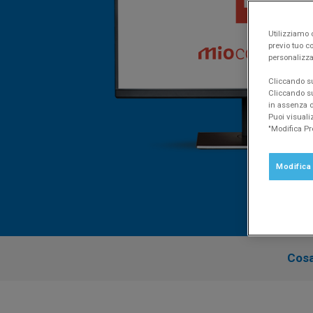
Utilizziamo c
previo tuo co
personalizza
Cliccando su 
Cliccando su
in assenza di
Puoi visuali
"Modifica Pr
Modifica
Cosa