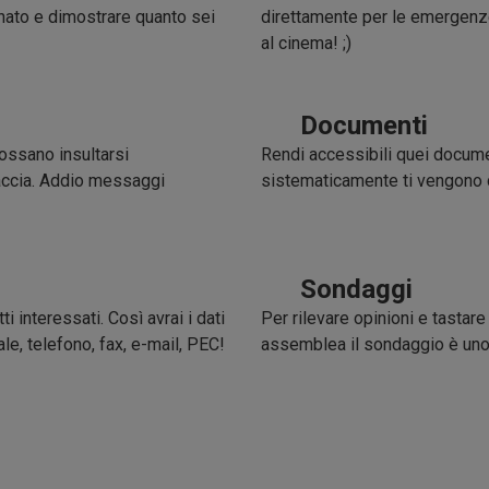
rnato e dimostrare quanto sei
direttamente per le emergenze
al cinema! ;)
Documenti
possano insultarsi
Rendi accessibili quei document
accia. Addio messaggi
sistematicamente ti vengono 
Sondaggi
ti interessati. Così avrai i dati
Per rilevare opinioni e tastare
e, telefono, fax, e-mail, PEC!
assemblea il sondaggio è uno