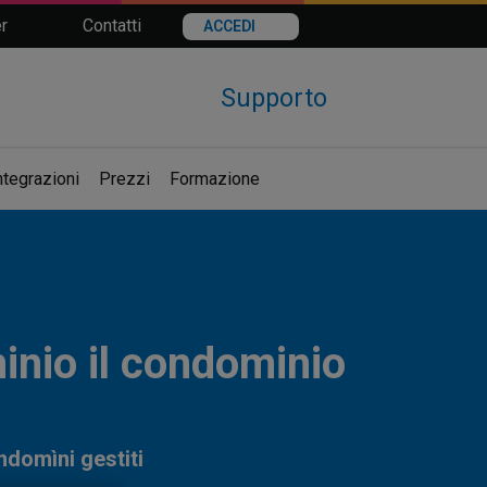
r
Contatti
ACCEDI
Supporto
ntegrazioni
Prezzi
Formazione
nio il condominio
ondomìni gestiti