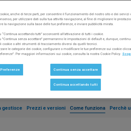
Semplifica il tuo lavoro migl
con condòmini e fornitori.
ookie, anche di terze parti, per consentire il funzionamento del nostro sito e dei servizi 
nsenso, per utilizzare dati sulla tua attività navigazione, al fine di migliorare le prestazion
Risparmia tempo e aggiungi pr
re la navigazione sulla base delle tue preferenze, e inviare pubblicità mirata.
“Continua accettando tutti” acconsenti all’attivazione di tutti i cookie.
ESPLORA MIOCONDO
 "Continua senza accettare" permarranno le impostazioni di default e, dunque, continu
 cookie o altri strumenti di tracciamento diversi da quelli tecnici.
zzare le categorie dei cookie, configurare o modificare le tue preferenze sui cookie clic
eferenze". Per maggiori informazioni sui cookie, consulta la nostra Cookie Policy.
Scopr
 Preferenze
Continua senza accettare
Continua accettando tutti
 gestisce
Prezzi e versioni
Come funziona
Perchè u