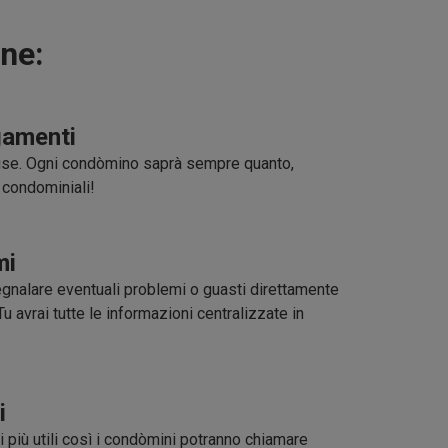
ne:
amenti
scuse. Ogni condòmino saprà sempre quanto,
 condominiali!
mi
egnalare eventuali problemi o guasti direttamente
u avrai tutte le informazioni centralizzate in
i
ri più utili così i condòmini potranno chiamare