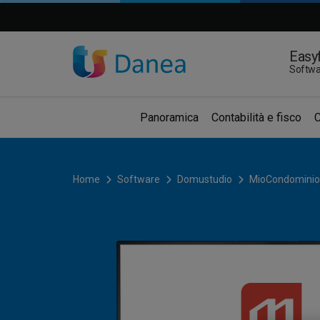
Easyf
Softwa
Panoramica
Contabilità e fisco
C
Home
Software
Domustudio
MioCondominio