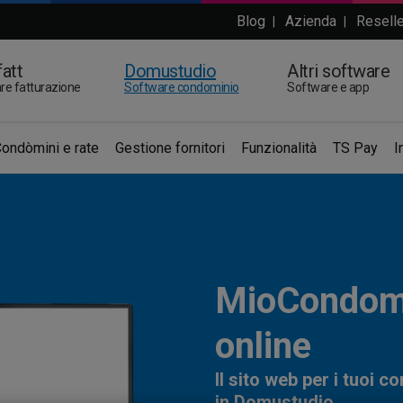
Blog
Azienda
Reselle
|
|
att
Domustudio
Altri software
re fatturazione
Software condominio
Software e app
ondòmini e rate
Gestione fornitori
Funzionalità
TS Pay
I
MioCondomi
online
Il sito web per i tuoi c
in Domustudio