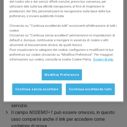
del nostro sito e dei servizi offerti nonché, previo tuo consenso, per
Procedura di implementazione
utilizzare dati sulla tua attività navigazione, al fine di migliorare le
prestazioni del Sito, personalizzare la navigazione sulla base delle tue
Sono richieste competenze di base di programmazione
preferenze, e inviare pubblicità mirata.
HTML per realizzare una pagina web con un frame interno
Cliccando su “Continua accettando tutti” acconsenti all’attivazione di tutti i
(suggeriamo l'uso di
IFRAME
) che richiama i contenuti del
cookie.
servizio.
Cliccando su "Continua senza accettare" permarranno le impostazioni di
Codice HTML di esempio:
default e, dunque, continuerai a navigare in assenza di cookie o altri
strumenti di tracciamento diversi da quelli tecnici.
Puoi visualizzare le categorie dei cookie, configurare o modificare le tue
<
iframe
src
=
"
https://amm.miocondominio.eu/?NODEMO
=
1&
preferenze sui cookie cliccando su "Modifica Preferenze". Per maggiori
<
a
href
=
"
https://www.miocondominio.eu/
"
>
Accedi al se
informazioni sui cookie, consulta la nostra Cookie Policy.
Scopri di più.
</
iframe
>
Modifica Preferenze
Note importanti
Richiamando l'indirizzo
amm.miocondominio.eu
al
Continua senza accettare
Continua accettando tutti
posto di
www.miocondominio.eu
, si ottiene
un'interfaccia grafica sgombra dei loghi identificativi del
servizio.
Il campo
NODEMO=1
può essere omesso, in questo
caso comparirà anche il link per accedere come
visitatore di prova.