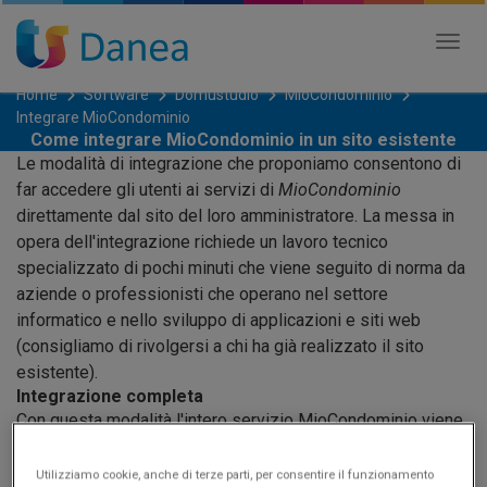
Tog
nav
Home
Software
Domustudio
MioCondominio
Integrare MioCondominio
Come integrare MioCondominio in un sito esistente
Le modalità di integrazione che proponiamo consentono di
far accedere gli utenti ai servizi di
MioCondominio
direttamente dal sito del loro amministratore. La messa in
opera dell'integrazione richiede un lavoro tecnico
specializzato di pochi minuti che viene seguito di norma da
aziende o professionisti che operano nel settore
informatico e nello sviluppo di applicazioni e siti web
(consigliamo di rivolgersi a chi ha già realizzato il sito
esistente).
Integrazione completa
Con questa modalità l'intero servizio MioCondominio viene
inserito all'interno del sito dell'amministratore.
Vedi esempio
Utilizziamo cookie, anche di terze parti, per consentire il funzionamento