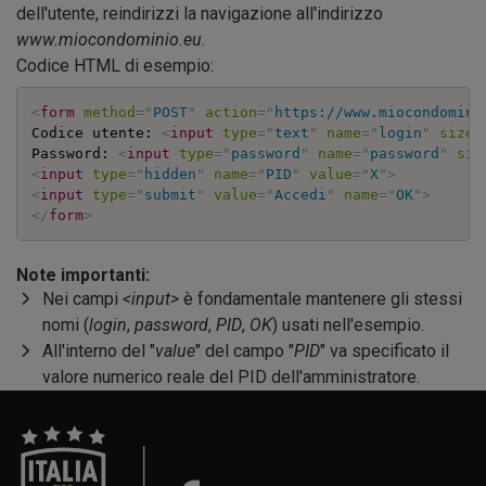
dell'utente, reindirizzi la navigazione all'indirizzo
www.miocondominio.eu
.
Codice HTML di esempio:
<
form
method
=
"
POST
"
action
=
"
https://www.miocondomini
Codice utente: 
<
input
type
=
"
text
"
name
=
"
login
"
size
=
Password: 
<
input
type
=
"
password
"
name
=
"
password
"
siz
<
input
type
=
"
hidden
"
name
=
"
PID
"
value
=
"
X
"
>
<
input
type
=
"
submit
"
value
=
"
Accedi
"
name
=
"
OK
"
>
</
form
>
Note importanti:
Nei campi
<input>
è fondamentale mantenere gli stessi
nomi (
login
,
password
,
PID
,
OK
) usati nell'esempio.
All'interno del "
value
" del campo "
PID
" va specificato il
valore numerico reale del PID dell'amministratore.