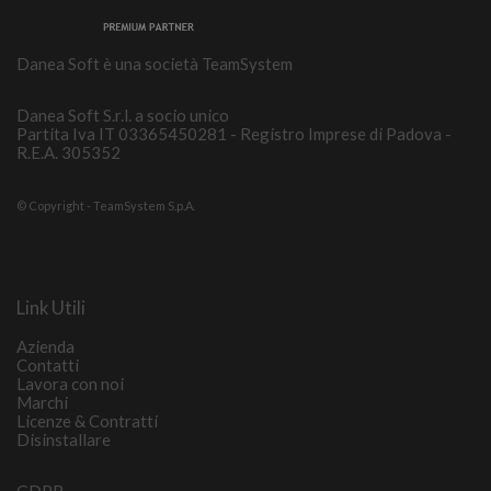
Danea Soft è una società TeamSystem
Danea Soft S.r.l. a socio unico
Partita Iva IT 03365450281 - Registro Imprese di Padova -
R.E.A. 305352
© Copyright - TeamSystem S.p.A.
Link Utili
Azienda
Contatti
Lavora con noi
Marchi
Licenze & Contratti
Disinstallare
GDPR