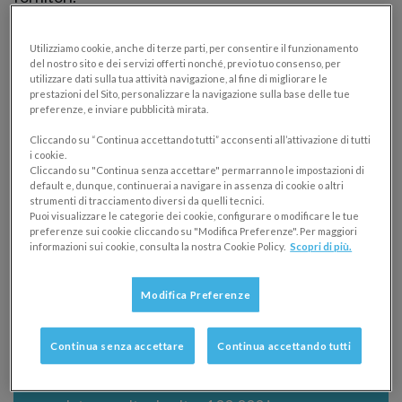
Indipendentemente dal settore in cui operi, è quindi
Utilizziamo cookie, anche di terze parti, per consentire il funzionamento
importante
analizzare attentamente le esigenze
del nostro sito e dei servizi offerti nonché, previo tuo consenso, per
utilizzare dati sulla tua attività navigazione, al fine di migliorare le
operative e le specificità
della tua azienda.
prestazioni del Sito, personalizzare la navigazione sulla base delle tue
preferenze, e inviare pubblicità mirata.
Cliccando su “Continua accettando tutti” acconsenti all’attivazione di tutti
i cookie.
Cliccando su "Continua senza accettare" permarranno le impostazioni di
default e, dunque, continuerai a navigare in assenza di cookie o altri
strumenti di tracciamento diversi da quelli tecnici.
Puoi visualizzare le categorie dei cookie, configurare o modificare le tue
preferenze sui cookie cliccando su "Modifica Preferenze". Per maggiori
informazioni sui cookie, consulta la nostra Cookie Policy.
Scopri di più.
Modifica Preferenze
Continua senza accettare
Continua accettando tutti
Easyfatt è il software gestionale semplice,