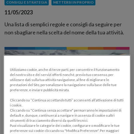
CONSIGLI E STRATEGIA
METTERSI IN PROPRIO
11/05/2023
Una lista di semplici regole e consigli da seguire per
non sbagliare nella scelta del nome della tua attività.
Utilizziamo cookie, anche di terze parti, per consentire il funzionamento
del nostro sito e dei servizi offerti nonché, previo tuo consenso, per
utilizzare dati sulla tua attività navigazione, al fine di migliorare le
prestazioni del Sito, personalizzare la navigazione sulla base delle tue
preferenze, e inviare pubblicità mirata.
Cliccando su “Continua accettando tutti” acconsenti all’attivazione di tutti
i cookie.
Cliccando su "Continua senza accettare" permarranno le impostazioni di
default e, dunque, continuerai a navigare in assenza di cookie o altri
strumenti di tracciamento diversi da quelli tecnici.
Piano di marketing per piccole imprese:
Puoi visualizzare le categorie dei cookie, configurare o modificare le tue
cos’è e come si fa
preferenze sui cookie cliccando su "Modifica Preferenze". Per maggiori