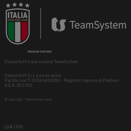
Danea Soft è una società TeamSystem
Danea Soft S.r.l. a socio unico
Partita Iva IT 03365450281 - Registro Imprese di Padova -
R.E.A. 305352
© Copyright - TeamSystem S.p.A.
Link Utili