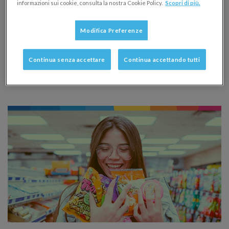
informazioni sui cookie, consulta la nostra Cookie Policy.
Scopri di più.
BUSINESS PLAN
MARKETING E PUBBLICITÀ
Modifica Preferenze
12/04/2023
Il piano di marketing è fondamentale per tutte le
Continua senza accettare
Continua accettando tutti
imprese, anche per quelle più piccole. Vediamo cos’è e
come si fa.