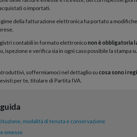
 acquistati o importati.
egime della fatturazione elettronica ha portato a modifiche
prese.
egistri contabili in formato elettronico
non è obbligatoria 
 ispezione e verifica sia in ogni caso possibile la stampa su
ntroduttivi, soffermiamoci nel dettaglio su
cosa sono i regi
evisti per te, titolare di Partita IVA.
stituzione, modalità di tenuta e conservazione
re emesse