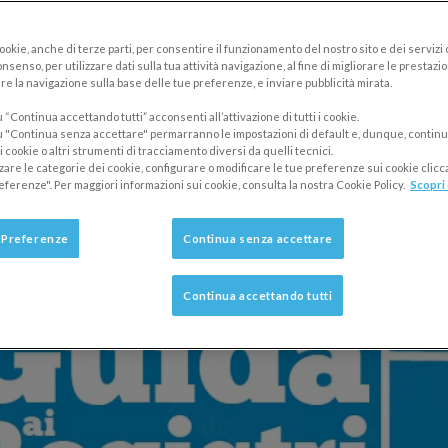
ntrano tra i documenti obbligatori per le imp
cookie, anche di terze parti, per consentire il funzionamento del nostro sito e dei servizi
nsenso, per utilizzare dati sulla tua attività navigazione, al fine di migliorare le prestazion
 fatture, corrispettivi e acquisti. Ecco una g
re la navigazione sulla base delle tue preferenze, e inviare pubblicità mirata.
 tutte le istruzioni da considerare.
“Continua accettando tutti” acconsenti all’attivazione di tutti i cookie.
 "Continua senza accettare" permarranno le impostazioni di default e, dunque, continu
 cookie o altri strumenti di tracciamento diversi da quelli tecnici.
zzare le categorie dei cookie, configurare o modificare le tue preferenze sui cookie clic
eferenze". Per maggiori informazioni sui cookie, consulta la nostra Cookie Policy.
Scopri 
 Preferenze
Continua senza accettare
Continua accettando tutti