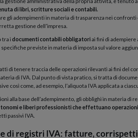
a gestione amministrativa della propria attività, è tenuto a
enuta di libri, scritture sociali e contabili.
re gli adempimenti in materia di trasparenza nei confronti di
retta gestione dell’impresa.
 tra i
documenti contabili obbligatori
ai fini di adempiere 
 specifiche previste in materia di imposta sul valore aggiu
ti di tenere traccia delle operazioni rilevanti ai fini del c
teria di IVA. Dal punto di vista pratico, si tratta di docum
sive così come, ad esempio, l’aliquota IVA applicata a ciasc
oni alla base dell’adempimento, gli obblighi in materia di reg
tonomi e liberi professionisti che effettuano operazioni
ti passivi IVA.
e di registri IVA: fatture, corrispetti