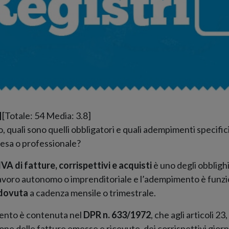
[Totale:
54
Media:
3.8
]
o, quali sono quelli obbligatori e quali adempimenti specifici
resa o professionale?
IVA di fatture, corrispettivi e acquisti
è uno degli obblighi
 lavoro autonomo o imprenditoriale e l’adempimento è funzio
 dovuta
a cadenza mensile o trimestrale.
mento è contenuta nel
DPR n. 633/1972
, che agli articoli 23
ione delle fatture emesse e ricevute, dei corrispettivi gior