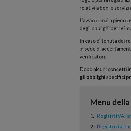
relativi a beni e servizi
L’avvio ormai a pieno r
degli obblighi per le im
In caso di tenuta dei r
in sede di accertamento,
verificatori.
Dopo alcuni concetti i
gli obblighi
specifici pr
1
Registri IVA: i
2
Registro fattu