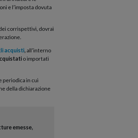
ioni e l’imposta dovuta
dei corrispettivi, dovrai
perazione.
li acquisti
,
all’interno
acquistati
o importati
 periodica in cui
one della dichiarazione
atture emesse,