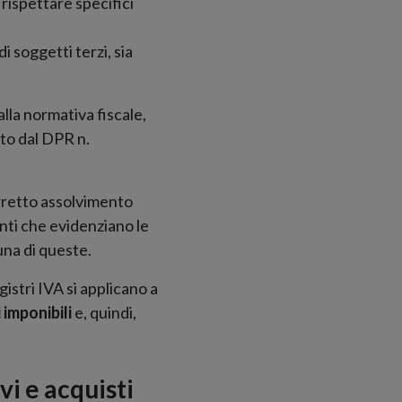
 rispettare specifici
 soggetti terzi, sia
alla normativa fiscale,
nto dal DPR n.
orretto assolvimento
enti che evidenziano le
una di queste.
istri IVA si applicano a
 imponibili
e, quindi,
vi e acquisti