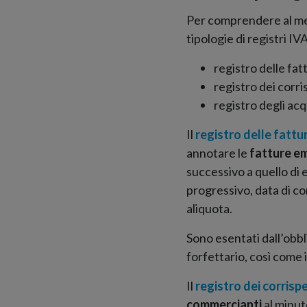
Per comprendere al meg
tipologie di registri IV
registro delle fat
registro dei corri
registro degli acq
Il
registro delle fattu
annotare le
fatture e
successivo a quello di
progressivo, data di com
aliquota.
Sono esentati dall’obbl
forfettario, così come 
Il
registro dei corrispe
commercianti
al minuto