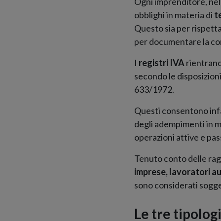
Ogni imprenditore, nell
obblighi in materia di
t
Questo sia per rispetta
per documentare la cor
I
registri IVA
rientrano
secondo le disposizioni
633/1972.
Questi consentono infat
degli adempimenti in ma
operazioni attive e pas
Tenuto conto delle ragi
imprese, lavoratori au
sono considerati sogget
Le tre tipologi