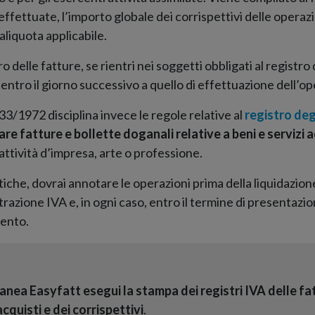
effettuate, l’importo globale dei corrispettivi delle operaz
aliquota applicabile.
o delle fatture, se rientri nei soggetti obbligati al registro 
entro il giorno successivo a quello di effettuazione dell’o
33/1972 disciplina invece le regole relative al
registro deg
re fatture e bollette doganali relative a beni e servizi 
 attività d’impresa, arte o professione.
tiche, dovrai annotare le operazioni prima della liquidazione
 detrazione IVA e, in ogni caso, entro il termine di presentazi
mento.
nea Easyfatt esegui la stampa dei registri IVA delle f
acquisti e dei corrispettivi
.