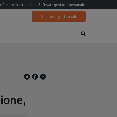
 fatture elettroniche
Software gestione personale
Scopri i gestionali
zione,