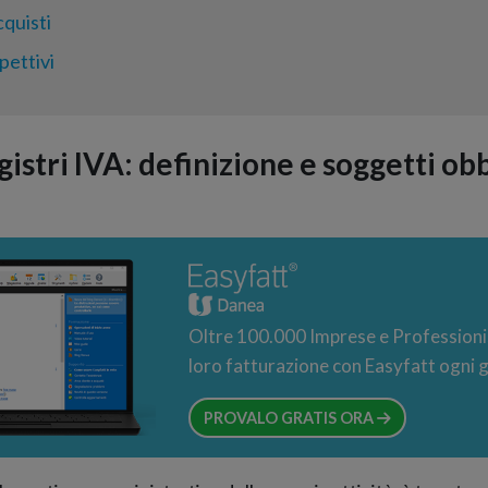
cquisti
pettivi
gistri IVA: definizione e soggetti obb
Oltre 100.000 Imprese e Professionis
loro fatturazione con Easyfatt ogni 
PROVALO GRATIS ORA