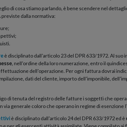
lio di cosa stiamo parlando, è bene scendere nel dettaglio
A previste dalla normativa:
ture;
spettivi;
uisti.
re
è disciplinato dall’articolo 23 del DPR 633/1972. Al suo 
messe
, nell’ordine della loro numerazione, entro il quindic
 effettuazione dell’operazione. Per ogni fattura dovrai ind
pilazione, dati del cliente, importo dell’imponibile, dell’im
igo di tenuta del registro delle fatture i soggetti che oper
in via generale coloro che operano in regime di esenzione 
ttivi
è disciplinato dall’articolo 24 del DPR 633/1972 ed è
 e per gli esercenti attività assimilate. Viene compilato ai fi