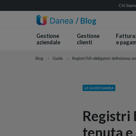
Chi Siam
/ Blog
Gestione
Gestione
Fattura
aziendale
clienti
e pagam
Blog
›
Guide
›
Registri IVA obbligatori: definizione, 
LE GUIDE DANEA
Registri 
tenuta e