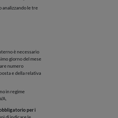
 analizzando le tre
interno è necessario
esimo giorno del mese
icare numero
posta e della relativa
ano in regime
IVA.
obbligatorio per i
ni di indicare le