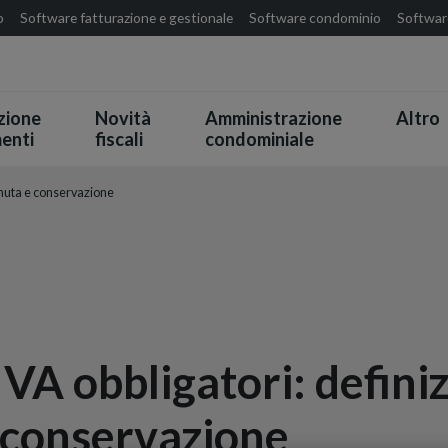
o
Software fatturazione e gestionale
Software condominio
Software
zione
Novità
Amministrazione
Altro
enti
fiscali
condominiale
tenuta e conservazione
IVA obbligatori: defini
 conservazione