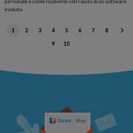
personale e come risolverle con l’aiuto di un software
evoluto.
1
2
3
4
5
6
7
8
9
10