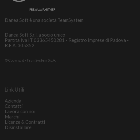
Danea Soft è una società TeamSystem
Danea Soft S.r.l. a socio unico
Partita Iva IT 03365450281 - Registro Imprese di Padova -
R.E.A. 305352
© Copyright - TeamSystem S.p.A.
Link Utili
Azienda
Contatti
Lavora con noi
Marchi
Licenze & Contratti
Disinstallare