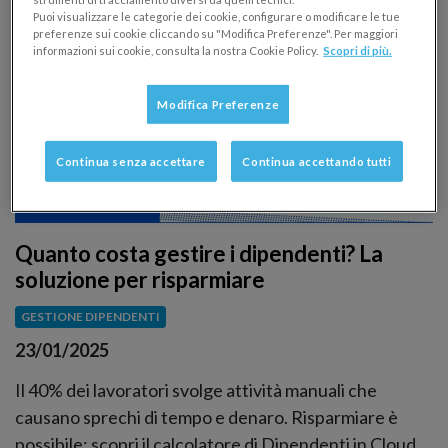
Puoi visualizzare le categorie dei cookie, configurare o modificare le tue
preferenze sui cookie cliccando su "Modifica Preferenze". Per maggiori
informazioni sui cookie, consulta la nostra Cookie Policy.
Scopri di più.
Modifica Preferenze
Continua senza accettare
Continua accettando tutti
Quanto costa gestire i dipendenti? La
soluzione per risparmiare
GESTIONE DIPENDENTI
23/01/2025
Il 40% dei lavoratori svolge attività manuali che
causano sprechi di tempo e denaro. Risparmiare è
possibile: scopri il calcolatore di Dipendenti in Cloud.