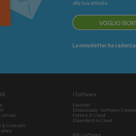
alla tua attività.
VOGLIO ISCR
La newsletter ha cadenza m
ili
I Software
a
Easyfatt
ti
Domustudio - Software Condo
 con noi
Fatture in Cloud
i
Dipendenti in Cloud
e & Contratti
tallare
Altri software