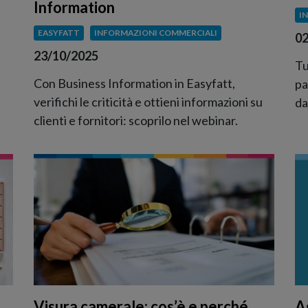
Information
I
EASYFATT
INFORMAZIONI COMMERCIALI
02
23/10/2025
Tu
Con Business Information in Easyfatt,
pa
verifichi le criticità e ottieni informazioni su
da
clienti e fornitori: scoprilo nel webinar.
Visura camerale: cos’è e perché
A