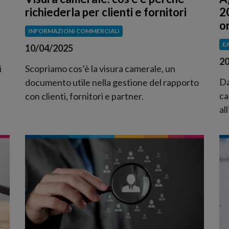
richiederla per clienti e fornitori
2
o
INFORMAZIONI COMMERCIALI
E
10/04/2025
20
i
Scopriamo cos’è la visura camerale, un
Da
documento utile nella gestione del rapporto
ca
con clienti, fornitori e partner.
al