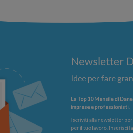
Newsletter 
Idee per fare gra
La Top 10 Mensile di Danea
imprese e professionisti.
Iscriviti alla newsletter pe
per il tuo lavoro. Inserisci 