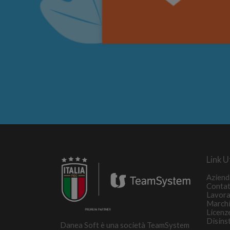
Link Ut
Aziend
Contat
Lavora
March
Licenz
Disins
Danea Soft è una società TeamSystem