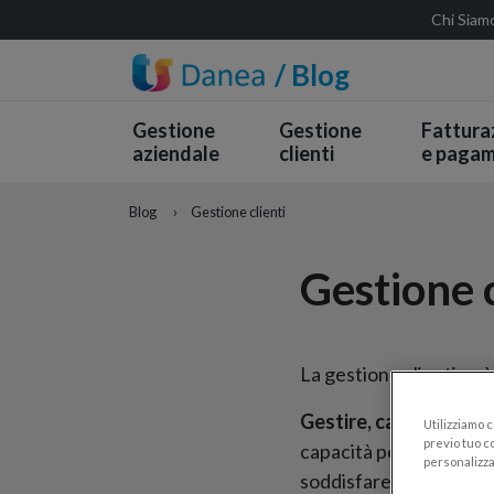
Chi Siam
/ Blog
Gestione
Gestione
Fattura
aziendale
clienti
e pagam
Blog
›
Gestione clienti
Gestione c
La gestione clienti può
Gestire, capire e curar
Utilizziamo 
previo tuo co
capacità personali di ca
personalizza
soddisfare traendone i