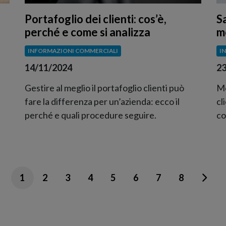
Portafoglio dei clienti: cos’è,
S
perché e come si analizza
mo
INFORMAZIONI COMMERCIALI
I
14/11/2024
23
Gestire al meglio il portafoglio clienti può
Mo
fare la differenza per un’azienda: ecco il
cl
perché e quali procedure seguire.
co
1
2
3
4
5
6
7
8