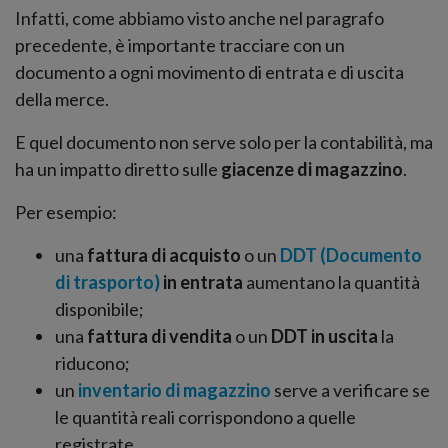
Infatti, come abbiamo visto anche nel paragrafo
precedente, è importante tracciare con un
documento a ogni movimento di entrata e di uscita
della merce.
E quel documento non serve solo per la contabilità, ma
ha un impatto diretto sulle
giacenze di magazzino
.
Per esempio:
una
fattura di acquisto
o un
DDT (Documento
di trasporto)
in entrata
aumentano la quantità
disponibile;
una
fattura di vendita
o un
DDT in uscita
la
riducono;
un
inventario di magazzino
serve a verificare se
le quantità reali corrispondono a quelle
registrate.