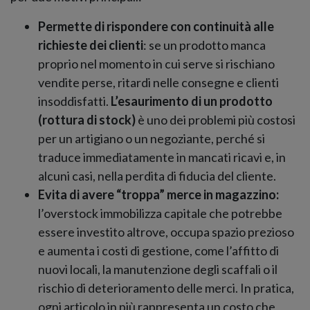
Permette di rispondere con continuità alle
richieste dei clienti
: se un prodotto manca
proprio nel momento in cui serve si rischiano
vendite perse, ritardi nelle consegne e clienti
insoddisfatti.
L’esaurimento di un prodotto
(rottura di stock)
è uno dei problemi più costosi
per un artigiano o un negoziante, perché si
traduce immediatamente in mancati ricavi e, in
alcuni casi, nella perdita di fiducia del cliente.
Evita di avere “troppa” merce in magazzino:
l’overstock immobilizza capitale che potrebbe
essere investito altrove, occupa spazio prezioso
e aumenta i costi di gestione, come l’affitto di
nuovi locali, la manutenzione degli scaffali o il
rischio di deterioramento delle merci. In pratica,
ogni articolo in più rappresenta un costo che