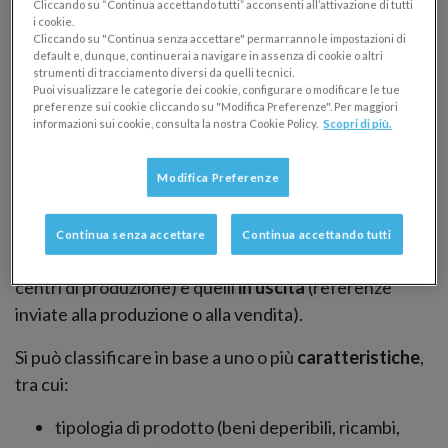
magazzino: definizione e
Cliccando su “Continua accettando tutti” acconsenti all’attivazione di tutti
i cookie.
tipologie
Cliccando su "Continua senza accettare" permarranno le impostazioni di
default e, dunque, continuerai a navigare in assenza di cookie o altri
strumenti di tracciamento diversi da quelli tecnici.
Cos’è un magazzino?
Puoi visualizzare le categorie dei cookie, configurare o modificare le tue
preferenze sui cookie cliccando su "Modifica Preferenze". Per maggiori
informazioni sui cookie, consulta la nostra Cookie Policy.
Scopri di più.
Il magazzino è una
struttura logistica
tramite cui
un’azienda è in grado di ricevere, conservare e
Modifica Preferenze
distribuire le merci.
Attraverso il magazzino vengono infatti gestiti i
flussi
Continua senza accettare
Continua accettando tutti
di merce in entrata
(articoli ricevuti dai fornitori o dai
centri di produzione) e quelli
in uscita
(referenze
inviate alla produzione o alla vendita).
Si può classificare in base a uno o più
caratteristiche
,
tra cui:
tipologia di prodotto (beni deperibili, ricambi,