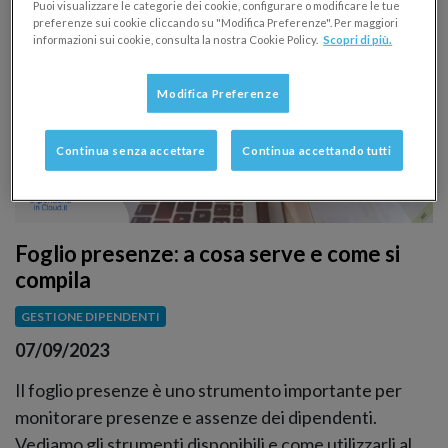
Puoi visualizzare le categorie dei cookie, configurare o modificare le tue
preferenze sui cookie cliccando su "Modifica Preferenze". Per maggiori
informazioni sui cookie, consulta la nostra Cookie Policy.
Scopri di più.
Modifica Preferenze
Continua senza accettare
Continua accettando tutti
Foglio presenze: a cosa serve e come si
compila
GESTIONE DIPENDENTI
07/09/2023
Il foglio presenze è uno strumento importante per
monitorare presenze e assenze dei dipendenti.
Vediamo gli strumenti disponibili e come utilizzarli al