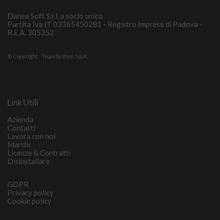
Danea Soft S.r.l. a socio unico
Partita Iva IT 03365450281 - Registro Imprese di Padova -
R.E.A. 305352
© Copyright - TeamSystem S.p.A.
Link Utili
Azienda
Contatti
Lavora con noi
Marchi
Licenze & Contratti
Disinstallare
GDPR
Privacy policy
Cookie policy