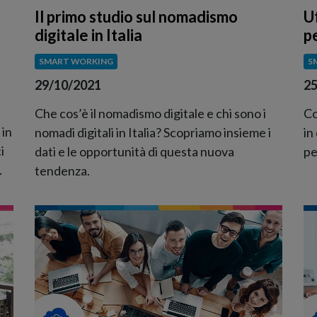
Il primo studio sul nomadismo
Uf
digitale in Italia
p
SMART WORKING
S
29/10/2021
25
Che cos’è il nomadismo digitale e chi sono i
Co
 in
nomadi digitali in Italia? Scopriamo insieme i
in
i
dati e le opportunità di questa nuova
pe
.
tendenza.