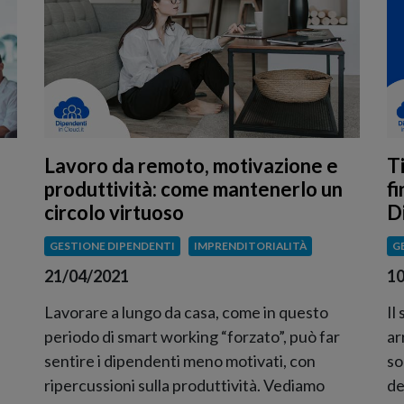
Lavoro da remoto, motivazione e
T
produttività: come mantenerlo un
f
circolo virtuoso
D
GESTIONE DIPENDENTI
IMPRENDITORIALITÀ
G
21/04/2021
10
Lavorare a lungo da casa, come in questo
Il
periodo di smart working “forzato”, può far
ar
sentire i dipendenti meno motivati, con
so
ripercussioni sulla produttività. Vediamo
de