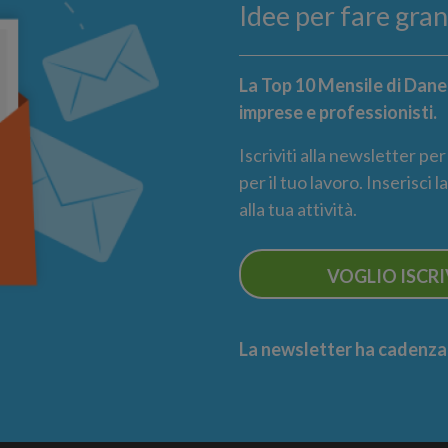
Idee per fare gra
La Top 10 Mensile di Danea
imprese e professionisti.
Iscriviti alla newsletter pe
per il tuo lavoro. Inserisci 
alla tua attività.
VOGLIO ISCR
La newsletter ha cadenza m