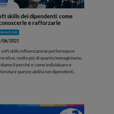
oft skills dei dipendenti: come
iconoscerle e rafforzarle
ORMAZIONE
/06/2021
 soft skills influenzano le performance
vorative, molto più di quanto immaginiamo.
diamo il perché e come individuare e
tenziare queste abilità nei dipendenti.