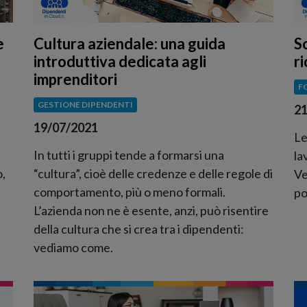
e
Cultura aziendale: una guida
S
introduttiva dedicata agli
r
imprenditori
F
GESTIONE DIPENDENTI
21
19/07/2021
Le
In tutti i gruppi tende a formarsi una
la
o,
“cultura”, cioè delle credenze e delle regole di
Ve
comportamento, più o meno formali.
po
L’azienda non ne è esente, anzi, può risentire
della cultura che si crea tra i dipendenti:
vediamo come.