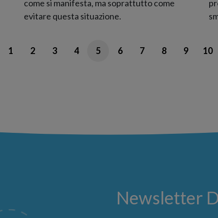
come si manifesta, ma soprattutto come
pr
evitare questa situazione.
sm
1
2
3
4
5
6
7
8
9
10
Newsletter 