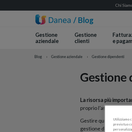
Chi Siam
/ Blog
Gestione
Gestione
Fattura
aziendale
clienti
e pagam
Blog
›
Gestione aziendale
›
Gestione dipendenti
Gestione 
La risorsa più import
proprio l’aspetto valor
Utilizziamo 
Gestire questa risorsa 
previo tuo co
gestione delle presenz
personalizza