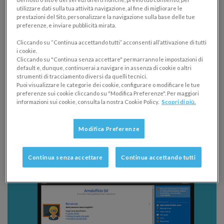
Specifichiamo in primo luogo che la funzionalità
utilizzare dati sulla tua attività navigazione, al fine di migliorare le
prestazioni del Sito, personalizzare la navigazione sulla base delle tue
primaria del registro degli acquisti è quella di
preferenze, e inviare pubblicità mirata.
consentire la corretta determinazione della
Cliccando su “Continua accettando tutti” acconsenti all’attivazione di tutti
detrazione IVA
.
i cookie.
Cliccando su "Continua senza accettare" permarranno le impostazioni di
I
tempi di registrazione delle fatture
condizionano
default e, dunque, continuerai a navigare in assenza di cookie o altri
strumenti di tracciamento diversi da quelli tecnici.
conseguentemente quelli relativi alla possibilità di
Puoi visualizzare le categorie dei cookie, configurare o modificare le tue
detrarre l’imposta relativa a beni e servizi acquistati o
preferenze sui cookie cliccando su "Modifica Preferenze". Per maggiori
informazioni sui cookie, consulta la nostra Cookie Policy.
Scopri di più.
importati nell’esercizio della tua attività.
Modifica Preferenze
Registro IVA acquisti: cos’è
Continua senza accettare
Continua accettando tutti