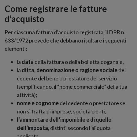
Come registrare le fatture
d’acquisto
Per ciascuna fattura d’acquisto registrata, il DPR n.
633/1972 prevede che debbano risultare i seguenti
elementi:
la
data
della fattura o della bolletta doganale,
la
ditta, denominazione o ragione sociale
del
cedente del bene o prestatore del servizio
(semplificando, il “nome commerciale” della tua
attività);
nome e cognome
del cedente o prestatore se
non si tratta di imprese, società o enti,
l’ammontare dell’imponibile e di quello
dell’imposta
, distinti secondo l’aliquota
applicata