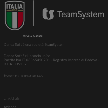
Danea Soft è una società TeamSystem
Danea Soft S.r.l. a socio unico
Partita Iva IT 03365450281 - Registro Imprese di Padova -
R.E.A. 305352
© Copyright - TeamSystem S.p.A.
Link Utili
Azienda