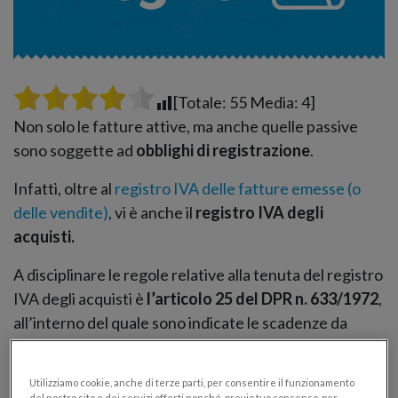
[Totale:
55
Media:
4
]
Non solo le fatture attive, ma anche quelle passive
sono soggette ad
obblighi di registrazione
.
Infatti, oltre al
registro IVA delle fatture emesse (o
delle vendite)
, vi è anche il
registro IVA degli
acquisti.
A disciplinare le regole relative alla tenuta del registro
IVA degli acquisti è
l’articolo 25 del DPR n. 633/1972
,
all’interno del quale sono indicate le scadenze da
rispettare così come i dati che dovrai indicare nel
registro delle fatture passive.
Utilizziamo cookie, anche di terze parti, per consentire il funzionamento
del nostro sito e dei servizi offerti nonché, previo tuo consenso, per