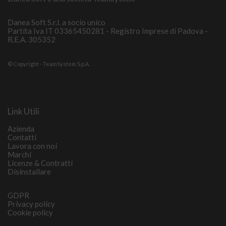
Danea Soft S.r.l. a socio unico
Partita Iva IT 03365450281 - Registro Imprese di Padova -
R.E.A. 305352
© Copyright - TeamSystem S.p.A.
Link Utili
Azienda
Contatti
Lavora con noi
Marchi
Licenze & Contratti
Disinstallare
GDPR
Privacy policy
Cookie policy