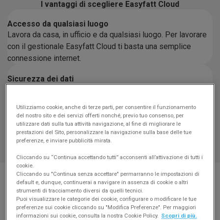
I vantaggi di scegliere Easyfatt Cloud
Accesso da qualsiasi luogo
Lavora da casa, in ufficio e da qualsiasi luogo. Per lavorare
con il gestionale Easyfatt Cloud ti basta una semplice
connessione internet.
Sicurezza dei dati
Grazie a sistemi di protezione avanzati e backup automatici
i tuoi dati sono al sicuro da malfunzionamenti o guasti del
Utilizziamo cookie, anche di terze parti, per consentire il funzionamento
PC.
del nostro sito e dei servizi offerti nonché, previo tuo consenso, per
utilizzare dati sulla tua attività navigazione, al fine di migliorare le
prestazioni del Sito, personalizzare la navigazione sulla base delle tue
Aggiornamenti automatici
preferenze, e inviare pubblicità mirata.
Non devi più preoccuparti degli aggiornamenti: tutto avviene
in modo automatico, senza bloccare il tuo lavoro.
Cliccando su “Continua accettando tutti” acconsenti all’attivazione di tutti i
cookie.
Le funzionalità chiave del gestionale
Cliccando su "Continua senza accettare" permarranno le impostazioni di
Gestione delle fatture online
default e, dunque, continuerai a navigare in assenza di cookie o altri
Con Easyfatt Cloud la fatturazione diventa semplice, veloce
strumenti di tracciamento diversi da quelli tecnici.
e sempre a portata di mano. Crei, invii e conservi le fatture
Puoi visualizzare le categorie dei cookie, configurare o modificare le tue
preferenze sui cookie cliccando su "Modifica Preferenze". Per maggiori
elettroniche in pochi istanti, registri le scadenze e trasformi
informazioni sui cookie, consulta la nostra Cookie Policy.
Scopri di più.