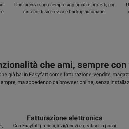
so
I tuoi archivi sono sempre aggiornati e protetti, con
U
re
sistemi di sicurezza e backup automatici.
unzionalità che ami, sempre con
 che già hai in Easyfatt come fatturazione, vendite, magaz
sempre, ma accedendo da browser online, senza installazio
Fatturazione elettronica
i,
Con Easyfatt produci, invii/ricevi e gestisci in pochi