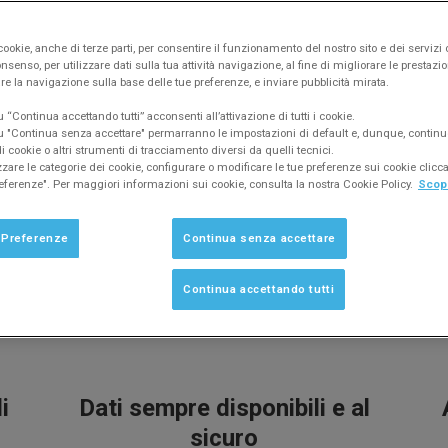
ookie, anche di terze parti, per consentire il funzionamento del nostro sito e dei servizi 
nsenso, per utilizzare dati sulla tua attività navigazione, al fine di migliorare le prestazion
re la navigazione sulla base delle tue preferenze, e inviare pubblicità mirata.
“Continua accettando tutti” acconsenti all’attivazione di tutti i cookie.
 "Continua senza accettare" permarranno le impostazioni di default e, dunque, continu
Funzionalità
Versioni
Confronta
Contattaci
Acqui
 cookie o altri strumenti di tracciamento diversi da quelli tecnici.
zzare le categorie dei cookie, configurare o modificare le tue preferenze sui cookie clic
eferenze". Per maggiori informazioni sui cookie, consulta la nostra Cookie Policy.
Scopr
 Preferenze
Continua senza accettare
I vantaggi di lavorare in Cloud
Continua accettando tutti
i
Dati sempre disponibili e al
sicuro