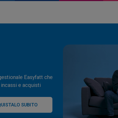
 gestionale Easyfatt che
incassi e acquisti
UISTALO SUBITO