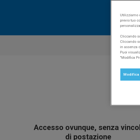
Utilizziamo c
previo tuo co
personalizza
Cliccando su 
Cliccando su
Vantaggi
in assenza di
Puoi visuali
"Modifica Pr
Modifica
Accesso ovunque, senza vincol
di postazione