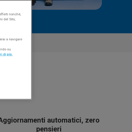
offerti nonché,
i del Sito,
erai a navigare
sta
FAQ
cando su
i di più.
Aggiornamenti automatici, zero
pensieri