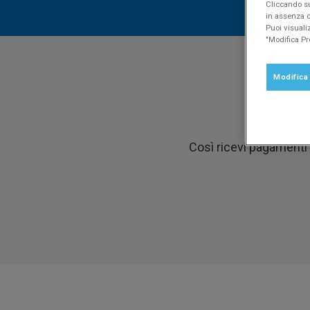
Cliccando su
in assenza di
Puoi visuali
"Modifica Pr
Modifica
Grazie all’
Così ricevi pagamenti 