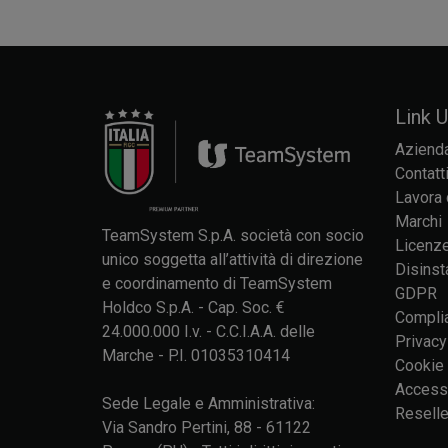
Link Ut
Aziend
Contatt
Lavora 
Marchi
TeamSystem S.p.A. società con socio
Licenze
unico soggetta all’attività di direzione
Disinst
e coordinamento di TeamSystem
GDPR
Holdco S.p.A. - Cap. Soc. €
Compli
24.000.000 I.v. - C.C.I.A.A. delle
Privacy
Marche - P.I. 01035310414
Cookie 
Accessi
Sede Legale e Amministrativa:
Reselle
Via Sandro Pertini, 88 - 61122