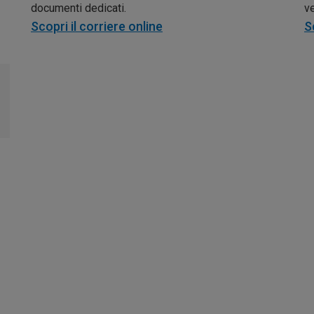
documenti dedicati.
ve
Scopri il corriere online
S