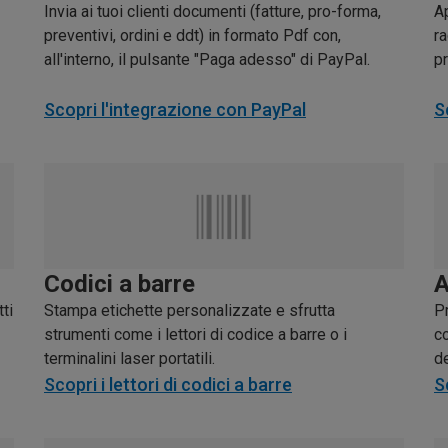
Invia ai tuoi clienti documenti (fatture, pro-forma,
A
preventivi, ordini e ddt) in formato Pdf con,
ra
all'interno, il pulsante "Paga adesso" di PayPal.
pr
Scopri l'integrazione con PayPal
S
Codici a barre
A
ti
Stampa etichette personalizzate e sfrutta
P
strumenti come i lettori di codice a barre o i
c
terminalini laser portatili.
de
Scopri i lettori di codici a barre
S