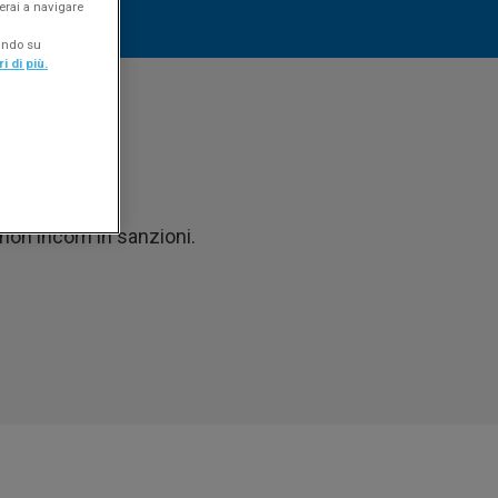
erai a navigare
cando su
i di più.
in Easyfatt.
on incorri in sanzioni.