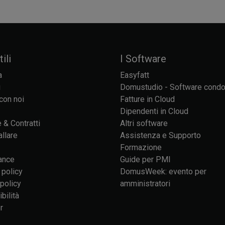
ili
I Software
a
Easyfatt
i
Domustudio - Software cond
con noi
Fatture in Cloud
Dipendenti in Cloud
 & Contratti
Altri software
allare
Assistenza e Supporto
Formazione
ance
Guide per PMI
 policy
DomusWeek: evento per
policy
amministratori
bilità
r