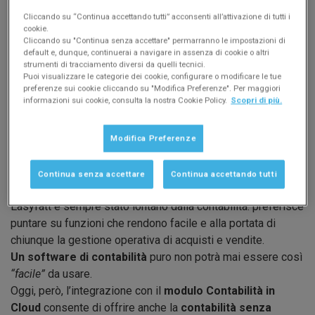
Provalo gratis
Cliccando su “Continua accettando tutti” acconsenti all’attivazione di tutti i
cookie.
Collabora con il Commercialista
Cliccando su "Continua senza accettare" permarranno le impostazioni di
default e, dunque, continuerai a navigare in assenza di cookie o altri
Video Corso
strumenti di tracciamento diversi da quelli tecnici.
Puoi visualizzare le categorie dei cookie, configurare o modificare le tue
preferenze sui cookie cliccando su "Modifica Preferenze". Per maggiori
Supporto, assistenza e FAQ
informazioni sui cookie, consulta la nostra Cookie Policy.
Scopri di più.
Modifica Preferenze
Panoramica
Continua senza accettare
Continua accettando tutti
Easyfatt è sempre stato lontano dalla contabilità: preferisce
puntare su funzioni che rendono facile e alla portata di
chiunque la gestione operativa di acquisti e vendite.
Un software di contabilità
puro non potrà mai essere così
“facile”
da usare.
Oggi, però, l’integrazione con il
modulo Contabilità in
Cloud
consente di offrire anche la
contabilità senza