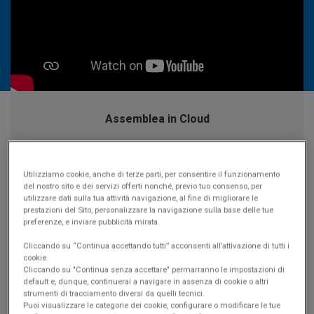
Assemblea in Cloud
Come funziona
Utilizziamo cookie, anche di terze parti, per consentire il funzionamento
del nostro sito e dei servizi offerti nonché, previo tuo consenso, per
Vantaggi e casi d'uso
utilizzare dati sulla tua attività navigazione, al fine di migliorare le
prestazioni del Sito, personalizzare la navigazione sulla base delle tue
preferenze, e inviare pubblicità mirata.
Caratteristiche
Cliccando su “Continua accettando tutti” acconsenti all’attivazione di tutti i
Video
cookie.
Cliccando su "Continua senza accettare" permarranno le impostazioni di
default e, dunque, continuerai a navigare in assenza di cookie o altri
Supporto e assistenza
strumenti di tracciamento diversi da quelli tecnici.
Puoi visualizzare le categorie dei cookie, configurare o modificare le tue