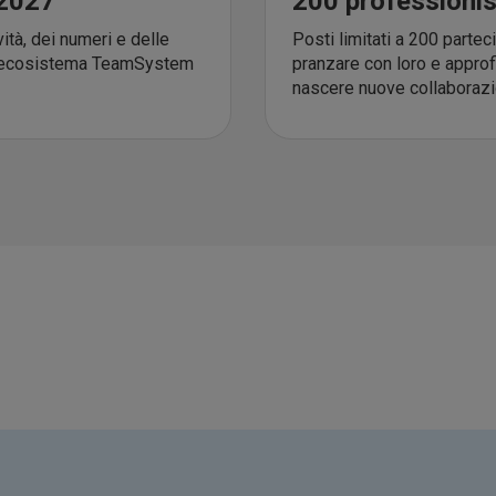
 2027
200 professionist
ità, dei numeri e delle
Posti limitati a 200 parteci
ll’ecosistema TeamSystem
pranzare con loro e approfi
nascere nuove collaborazi