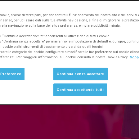
:
ookie, anche di terze parti, per consentire il funzionamento del nostro sito e dei servizi 
2
15
nsenso, per utilizzare dati sulla tua attività navigazione, al fine di migliorare le prestazion
re la navigazione sulla base delle tue preferenze, e inviare pubblicità mirata.
S
SECONDS
“Continua accettando tutti” acconsenti all’attivazione di tutti i cookie.
 "Continua senza accettare" permarranno le impostazioni di default e, dunque, continu
 cookie o altri strumenti di tracciamento diversi da quelli tecnici.
zzare le categorie dei cookie, configurare o modificare le tue preferenze sui cookie clic
eferenze". Per maggiori informazioni sui cookie, consulta la nostra Cookie Policy.
Scopr
PRI IL PROGRAMMA
 Preferenze
Continua senza accettare
Continua accettando tutti
tati.