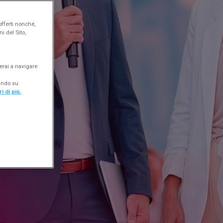
offerti nonché,
i del Sito,
erai a navigare
cando su
i di più.