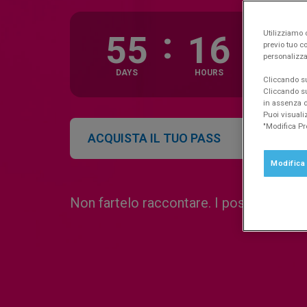
:
:
Utilizziamo c
55
16
5
previo tuo co
personalizza
DAYS
HOURS
MINUTE
Cliccando su 
Cliccando su
in assenza di
Puoi visuali
"Modifica Pr
ACQUISTA IL TUO PASS
SCO
Modifica
Non fartelo raccontare. I posti sono limi