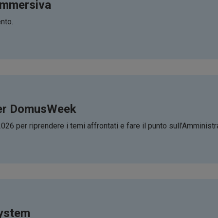
 immersiva
ento.
aker DomusWeek
6 per riprendere i temi affrontati e fare il punto sull’Amministra
System