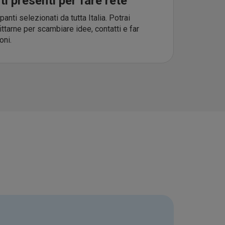
i presenti per fare rete
panti selezionati da tutta Italia. Potrai
ttarne per scambiare idee, contatti e far
oni.