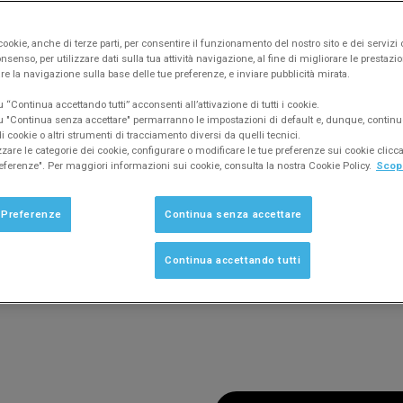
 con speaker scelti per
 che non dimenticherai.
ookie, anche di terze parti, per consentire il funzionamento del nostro sito e dei servizi 
nsenso, per utilizzare dati sulla tua attività navigazione, al fine di migliorare le prestazion
re la navigazione sulla base delle tue preferenze, e inviare pubblicità mirata.
“Continua accettando tutti” acconsenti all’attivazione di tutti i cookie.
ROGRAMMA
 "Continua senza accettare" permarranno le impostazioni di default e, dunque, continu
 cookie o altri strumenti di tracciamento diversi da quelli tecnici.
zzare le categorie dei cookie, configurare o modificare le tue preferenze sui cookie clic
eferenze". Per maggiori informazioni sui cookie, consulta la nostra Cookie Policy.
Scopr
 Preferenze
Continua senza accettare
Continua accettando tutti