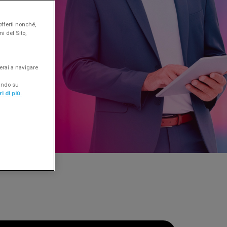
offerti nonché,
i del Sito,
erai a navigare
cando su
i di più.