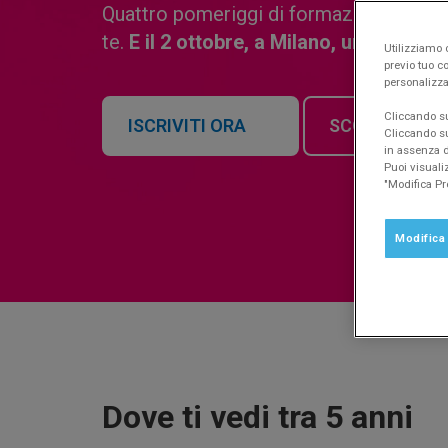
Quattro pomeriggi di formazione online
te.
E il 2 ottobre, a Milano, un evento
Utilizziamo c
previo tuo co
personalizza
Cliccando su 
ISCRIVITI ORA
SCOPRI IL P
Cliccando su
in assenza di
Puoi visuali
"Modifica Pr
Modifica
Dove ti vedi tra 5 anni