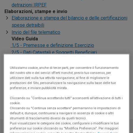
detrazioni IRPEF
Elaborazioni, stampe e invio
Elaborazione e stampa del bilancio e delle certificazioni
spese detraibili
Invio del file telematico
Video Guida
1/5 - Premesse e definizione Esercizio
2/5 - Dati Catastali e Soggetti Beneficiari
3/5 - Conti di Spesa e Versamento Rate
4/5 - Utilizzo / Smobilizzo Fondi di Accantonamento
Utilizziamo cookie, anche di terze parti, per consentire il funzionamento
del nostro sito e dei servizi offerti nonché, previo tuo consenso, per
5/5 - Flusso Telematico AdE e Comunicazione ai
utilizzare dati sulla tua attività navigazione, al fine di migliorare le
Condòmini
prestazioni del Sito, personalizzare la navigazione sulla base delle tue
Domustudio LIVE!
preferenze, e inviare pubblicità mirata.
Dichiarazione di interventi agevolati per la
Cliccando su “Continua accettando tutti” acconsenti all’attivazione di tutti i
ristrutturazione edilizia
cookie.
Detrazioni per ristrutturazione edilizia e risparmio
Cliccando su "Continua senza accettare" permarranno le impostazioni di
default e, dunque, continuerai a navigare in assenza di cookie o altri
energetico - Apertura e gestione di un finanziamento
strumenti di tracciamento diversi da quelli tecnici.
Puoi visualizzare le categorie dei cookie, configurare o modificare le tue
preferenze sui cookie cliccando su "Modifica Preferenze". Per maggiori
Risposte alle domande più frequenti: