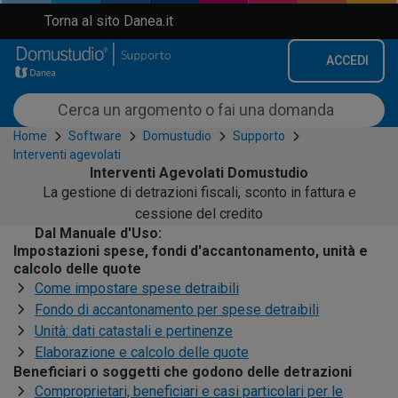
Torna al sito Danea.it
ACCEDI
Home
Software
Domustudio
Supporto
Interventi agevolati
Interventi Agevolati Domustudio
La gestione di detrazioni fiscali, sconto in fattura e
cessione del credito
Dal Manuale d'Uso:
Impostazioni spese, fondi d'accantonamento, unità e
calcolo delle quote
Come impostare spese detraibili
Fondo di accantonamento per spese detraibili
Unità: dati catastali e pertinenze
Elaborazione e calcolo delle quote
Beneficiari o soggetti che godono delle detrazioni
Comproprietari, beneficiari e casi particolari per le