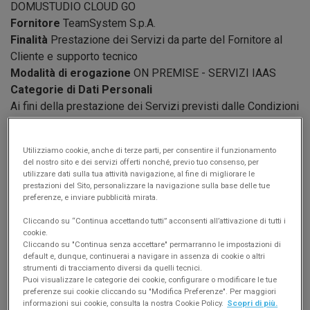
DOMUSTUDIO CLOUD GO
Fornitore
TeamSystem S.p.A.
Finalità
Prestazione dei Servizi da parte del Fornitore al
Cliente e supporto tecnico
Modalità di erogazione
ON PREMISE - SERVIZI IAAS
Categorie di
Dati Personali
Ai fini della prestazione dei Servizi previsti dalle Condizioni
Generali, il Fornitore tratta le seguenti categorie di Dati
Personali forniti, archiviati, trasmessi, o prodotti dal Cliente
Utilizziamo cookie, anche di terze parti, per consentire il funzionamento
(intendendosi per tale anche i relativi collaboratori
del nostro sito e dei servizi offerti nonché, previo tuo consenso, per
autorizzati ad utilizzare i Servizi e i soggetti in favore dei
utilizzare dati sulla tua attività navigazione, al fine di migliorare le
prestazioni del Sito, personalizzare la navigazione sulla base delle tue
quali i servizi sono erogati o Utenti Finali) nel contesto della
preferenze, e inviare pubblicità mirata.
fruizione del Prodotto:
• dati identificativi e di contatto;
Cliccando su “Continua accettando tutti” acconsenti all’attivazione di tutti i
cookie.
• dati finanziari e dati relativi a transazioni;
Cliccando su "Continua senza accettare" permarranno le impostazioni di
• dati commerciali;
default e, dunque, continuerai a navigare in assenza di cookie o altri
strumenti di tracciamento diversi da quelli tecnici.
e per i servizi erogati in modalità Saas:
Puoi visualizzare le categorie dei cookie, configurare o modificare le tue
• credenziali di accesso e dati di log relativi alle utenze che
preferenze sui cookie cliccando su "Modifica Preferenze". Per maggiori
informazioni sui cookie, consulta la nostra Cookie Policy.
Scopri di più.
accedono alla piattaforma;