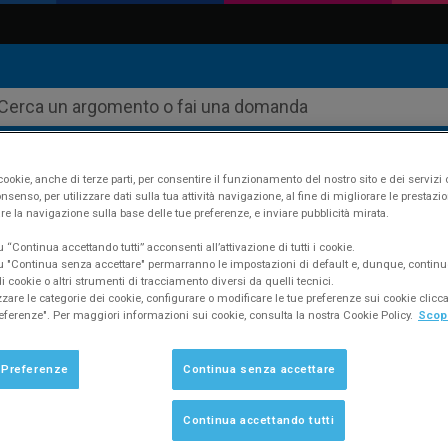
ookie, anche di terze parti, per consentire il funzionamento del nostro sito e dei servizi 
nsenso, per utilizzare dati sulla tua attività navigazione, al fine di migliorare le prestazion
re la navigazione sulla base delle tue preferenze, e inviare pubblicità mirata.
ustudio
Supporto
FAQ #201
“Continua accettando tutti” acconsenti all’attivazione di tutti i cookie.
 "Continua senza accettare" permarranno le impostazioni di default e, dunque, continu
 cookie o altri strumenti di tracciamento diversi da quelli tecnici.
zzare le categorie dei cookie, configurare o modificare le tue preferenze sui cookie clic
eferenze". Per maggiori informazioni sui cookie, consulta la nostra Cookie Policy.
Scopr
estire l’assemblea sul computer portatile
i dello studio?
 Preferenze
Continua senza accettare
Continua accettando tutti