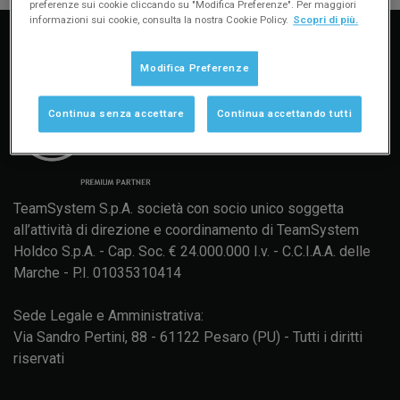
preferenze sui cookie cliccando su "Modifica Preferenze". Per maggiori
informazioni sui cookie, consulta la nostra Cookie Policy.
Scopri di più.
Modifica Preferenze
Continua senza accettare
Continua accettando tutti
TeamSystem S.p.A. società con socio unico soggetta
all’attività di direzione e coordinamento di TeamSystem
Holdco S.p.A. - Cap. Soc. € 24.000.000 I.v. - C.C.I.A.A. delle
Marche - P.I. 01035310414
Sede Legale e Amministrativa:
Via Sandro Pertini, 88 - 61122 Pesaro (PU) - Tutti i diritti
riservati