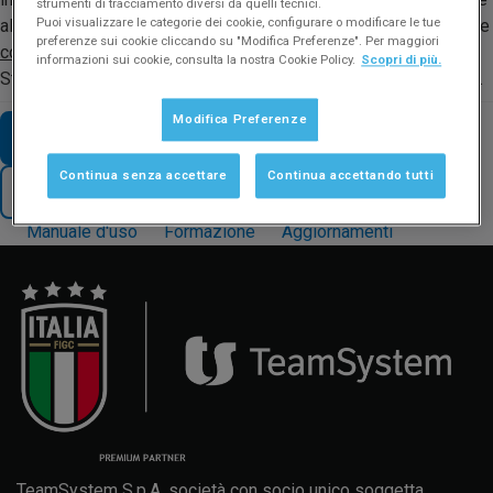
strumenti di tracciamento diversi da quelli tecnici.
Puoi visualizzare le categorie dei cookie, configurare o modificare le tue
alla sera a casa. Ovviamente lo stesso utente non può accedere
preferenze sui cookie cliccando su "Modifica Preferenze". Per maggiori
contemporaneamente
da più postazioni, per questo motivo gli
informazioni sui cookie, consulta la nostra Cookie Policy.
Scopri di più.
Studi con più collaboratori dovranno attivare più account utente.
Modifica Preferenze
VAI AD ALTRE FAQ SUL TEMA
Continua senza accettare
Continua accettando tutti
TORNA AL SUPPORTO
Manuale d'uso
Formazione
Aggiornamenti
TeamSystem S.p.A. società con socio unico soggetta