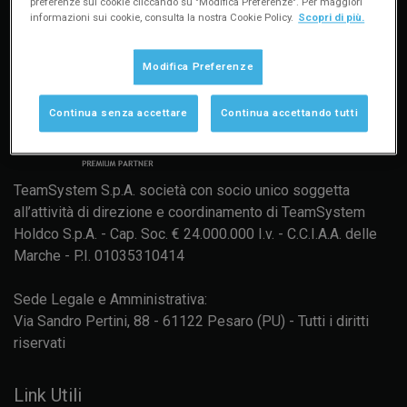
preferenze sui cookie cliccando su "Modifica Preferenze". Per maggiori
informazioni sui cookie, consulta la nostra Cookie Policy.
Scopri di più.
Modifica Preferenze
Continua senza accettare
Continua accettando tutti
TeamSystem S.p.A. società con socio unico soggetta
all’attività di direzione e coordinamento di TeamSystem
Holdco S.p.A. - Cap. Soc. € 24.000.000 I.v. - C.C.I.A.A. delle
Marche - P.I. 01035310414
Sede Legale e Amministrativa:
Via Sandro Pertini, 88 - 61122 Pesaro (PU) - Tutti i diritti
riservati
Link Utili