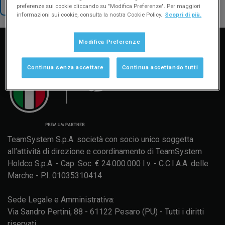
TORNA AL SUPPORTO
preferenze sui cookie cliccando su "Modifica Preferenze". Per maggiori
informazioni sui cookie, consulta la nostra Cookie Policy.
Scopri di più.
Manuale d'uso
Formazione
Aggiornamenti
Modifica Preferenze
Continua senza accettare
Continua accettando tutti
TeamSystem S.p.A. società con socio unico soggetta
all’attività di direzione e coordinamento di TeamSystem
Holdco S.p.A. - Cap. Soc. € 24.000.000 I.v. - C.C.I.A.A. delle
Marche - P.I. 01035310414
Sede Legale e Amministrativa:
Via Sandro Pertini, 88 - 61122 Pesaro (PU) - Tutti i diritti
riservati