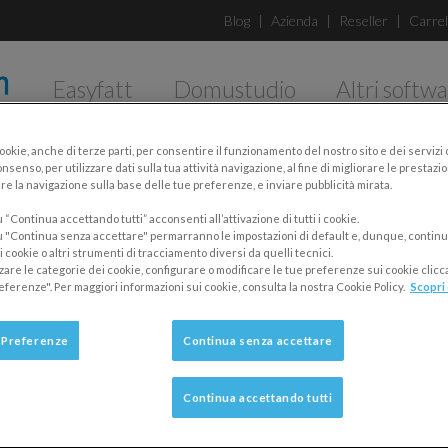
Blog
|
Azienda
|
Reseller
|
Carrel
Easyfatt
Domustudio
Altri softw
MAZIONE
> Seminari on-line
cookie, anche di terze parti, per consentire il funzionamento del nostro sito e dei servizi
nsenso, per utilizzare dati sulla tua attività navigazione, al fine di migliorare le prestazion
ine Danea Domustudio
re la navigazione sulla base delle tue preferenze, e inviare pubblicità mirata.
“Continua accettando tutti” acconsenti all’attivazione di tutti i cookie.
 "Continua senza accettare" permarranno le impostazioni di default e, dunque, continu
i da casa/ufficio i nostri seminari formativi.
 cookie o altri strumenti di tracciamento diversi da quelli tecnici.
zzare le categorie dei cookie, configurare o modificare le tue preferenze sui cookie clic
onamento dei software Danea mentre un docente spiega le operazioni
eferenze". Per maggiori informazioni sui cookie, consulta la nostra Cookie Policy.
Scopri 
attiva
ponendo quesiti tramite la chat
!
io o cuffie, una connessione ad Internet stabile e una versione
 Preferenze
Continua senza accettare
one Web (Internet Explorer/Chrome/Firefox). In alternativa puoi colleg
blet Android.
Continua accettando tutti
ndario -