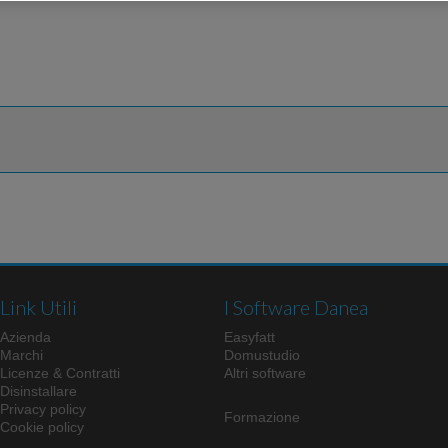
Link Utili
I Software Danea
Azienda
Easyfatt
Marchi
Domustudio
Licenze & Contratti
Altri software
Disinstallare
Privacy policy
Formazione
Cookie policy