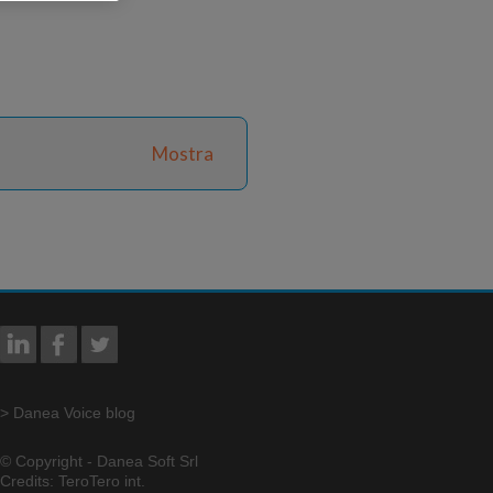
Mostra
> Danea Voice blog
© Copyright - Danea Soft Srl
Credits: TeroTero int.