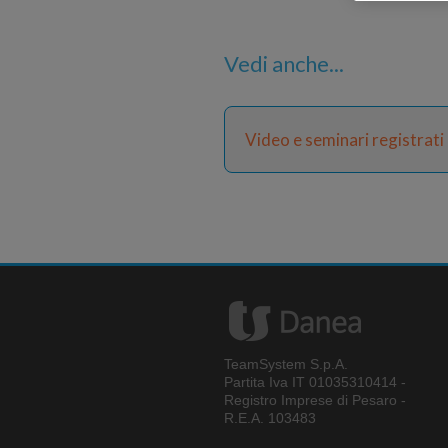
Vedi anche...
Video e seminari registrati
TeamSystem S.p.A.
Partita Iva IT 01035310414 -
Registro Imprese di Pesaro -
R.E.A. 103483