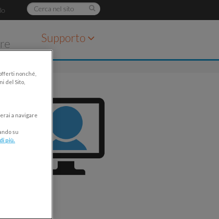
lo
Supporto
are
 offerti nonché,
i del Sito,
erai a navigare
cando su
di più.
arti