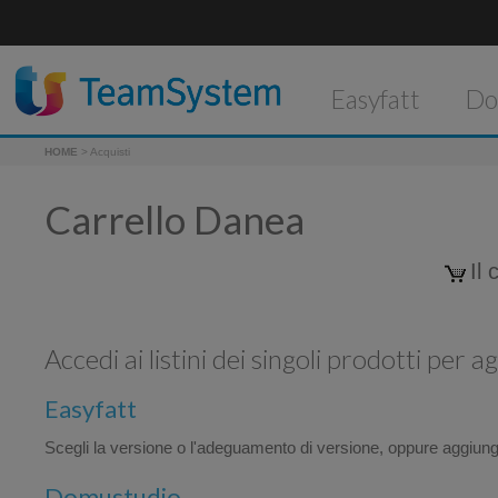
Easyfatt
Do
HOME
> Acquisti
Carrello Danea
Il 
Accedi ai listini dei singoli prodotti per a
Easyfatt
Scegli la versione o l'adeguamento di versione, oppure aggiung
Domustudio