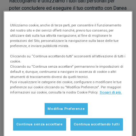
Raccogliamo e utilizziamo i tuoi dati personali per
poter concludere ed eseguire il tuo contratto con Danea
e quando visiti, consulti, richiedi o utilizzi i servizi e/o i
prodotti di Danea (inclusi quelli disponibili su questo
Utilizziamo cookie, anche di terze parti, per consentire il funzionamento
Sito).
del nostro sito e dei servizi offerti nonché, previo tuo consenso, per
utilizzare dati sulla tua attività navigazione, al fine di migliorare le
In alcuni casi possiamo raccogliere i tuoi dati personali
prestazioni del Sito, personalizzare la navigazione sulla base delle tue
anche da altre società del gruppo TeamSystem o da
preferenze, e inviare pubblicità mirata.
banche dati pubbliche.
Cliccando su “Continua accettando tutti” acconsenti all’attivazione di tutti i
cookie.
Tipologie di dati che raccogliamo:
Cliccando su "Continua senza accettare" permarranno le impostazioni di
default e, dunque, continuerai a navigare in assenza di cookie o altri
strumenti di tracciamento diversi da quelli tecnici.
Dati identificativi di contatto e accesso
Puoi visualizzare le categorie dei cookie, configurare o modificare le tue
Come nome, cognome, data e luogo di nascita, codice
preferenze sui cookie cliccando su "Modifica Preferenze". Per maggiori
fiscale, partita IVA, username, indirizzo email,
informazioni sui cookie, consulta la nostra Cookie Policy.
Scopri di più.
numero di telefono ed immagine di profilo se l'hai
impostata.
Modifica Preferenze
Dati di fatturazione e pagamento
Continua senza accettare
Continua accettando tutti
Come la Partita IVA, codice fiscale, indirizzo e la
ragione sociale.