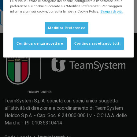
Puoi visualizzare le categorie dei cookie, configurare o modificare le tue
VAI AD ALTRE FAQ SUL TEMA
preferenze sui cookie cliccando su "Modifica Preferenze". Per maggiori
informazioni sui cookie, consulta la nostra Cookie Policy.
Scopri di più.
TORNA AL SUPPORTO
Modifica Preferenze
Manuale d'uso
Formazione
Aggiornamenti
Continua senza accettare
Continua accettando tutti
TeamSystem S.p.A. società con socio unico soggetta
all’attività di direzione e coordinamento di TeamSystem
Holdco S.p.A. - Cap. Soc. € 24.000.000 I.v. - C.C.I.A.A. delle
Marche - P.I. 01035310414