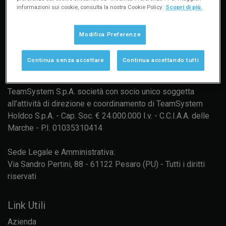
informazioni sui cookie, consulta la nostra Cookie Policy.
Scopri di più.
Modifica Preferenze
Continua senza accettare
Continua accettando tutti
TeamSystem S.p.A. società con socio unico soggetta
all’attività di direzione e coordinamento di TeamSystem
Holdco S.p.A. - Cap. Soc. € 24.000.000 I.v. - C.C.I.A.A. delle
Marche - P.I. 01035310414
Sede Legale e Amministrativa:
Via Sandro Pertini, 88 - 61122 Pesaro (PU) - Tutti i diritti
riservati
Link Utili
Azienda