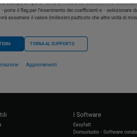
elle stampe di riparto l'unità di misura dei coefficienti è necessar
 - porre il flag per l'inserimento dei coefficienti e - selezionare 
vrà assumere il valore (millesimi piuttosto che altre unità di misu
 TEMA
TORNA AL SUPPORTO
rmazione
Aggiornamenti
ili
I Software
a
Easyfatt
i
Domustudio - Software cond