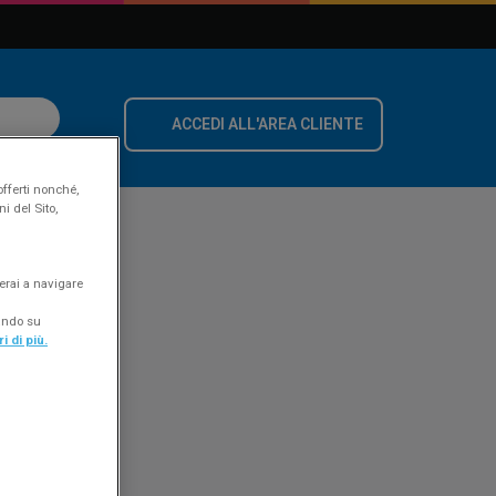
ACCEDI ALL'AREA CLIENTE
offerti nonché,
i del Sito,
erai a navigare
cando su
i di più.