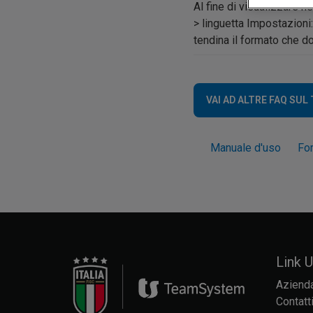
Al fine di visualizzare n
> linguetta Impostazioni:
tendina il formato che do
VAI AD ALTRE FAQ SUL
Manuale d'uso
Fo
Link Ut
Aziend
Contatt