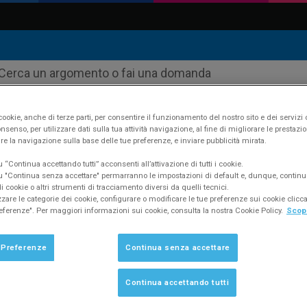
ookie, anche di terze parti, per consentire il funzionamento del nostro sito e dei servizi 
nsenso, per utilizzare dati sulla tua attività navigazione, al fine di migliorare le prestazion
re la navigazione sulla base delle tue preferenze, e inviare pubblicità mirata.
ustudio
Supporto
FAQ #164
“Continua accettando tutti” acconsenti all’attivazione di tutti i cookie.
 "Continua senza accettare" permarranno le impostazioni di default e, dunque, continu
 cookie o altri strumenti di tracciamento diversi da quelli tecnici.
zzare le categorie dei cookie, configurare o modificare le tue preferenze sui cookie clic
eferenze". Per maggiori informazioni sui cookie, consulta la nostra Cookie Policy.
Scopr
illesimi nelle stampe di ripartizione.
 Preferenze
Continua senza accettare
Continua accettando tutti