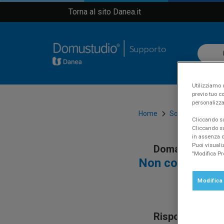
Torna al sito Danea.it
Utilizziamo c
previo tuo co
personalizza
Home
Software
Dom
Cliccando su 
Cliccando su
in assenza di
Puoi visuali
Domanda
"Modifica Pr
Non compaiono m
Modifica
Risposta