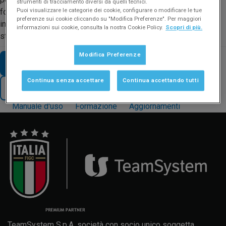
strumenti di tracciamento diversi da quelli tecnici.
Puoi visualizzare le categorie dei cookie, configurare o modificare le tue
fondo alla colonna Eccezioni, selezionare l’unità interessata e
preferenze sui cookie cliccando su "Modifica Preferenze". Per maggiori
indicare il criterio di attribuzione desiderato. L’argomento è
informazioni sui cookie, consulta la nostra Cookie Policy.
Scopri di più.
stato trattato anche nella Guida in linea al seguente
link
.
Modifica Preferenze
VAI AD ALTRE FAQ SUL TEMA
Continua senza accettare
Continua accettando tutti
TORNA AL SUPPORTO
Manuale d'uso
Formazione
Aggiornamenti
TeamSystem S.p.A. società con socio unico soggetta