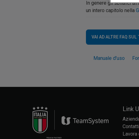
In genere gli sbilanci a
un intero capitolo nella
G
VAI AD ALTRE FAQ SUL
Manuale d'uso
Fo
Link Ut
Aziend
Contatt
Lavora 