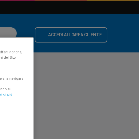
ACCEDI ALL'AREA CLIENTE
offerti nonché,
i del Sito,
erai a navigare
cando su
i di più.