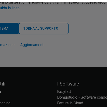
rrivano da gestioni ereditate da altri amministratori. A questo a
uida in linea
.
 TEMA
TORNA AL SUPPORTO
rmazione
Aggiornamenti
ili
I Software
a
Easyfatt
i
Domustudio - Software cond
con noi
Fatture in Cloud