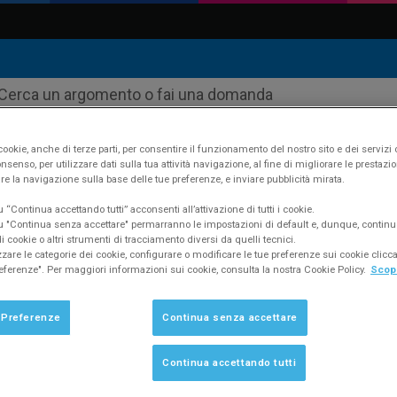
ookie, anche di terze parti, per consentire il funzionamento del nostro sito e dei servizi 
nsenso, per utilizzare dati sulla tua attività navigazione, al fine di migliorare le prestazion
re la navigazione sulla base delle tue preferenze, e inviare pubblicità mirata.
ustudio
Supporto
FAQ #200
“Continua accettando tutti” acconsenti all’attivazione di tutti i cookie.
 "Continua senza accettare" permarranno le impostazioni di default e, dunque, continu
 cookie o altri strumenti di tracciamento diversi da quelli tecnici.
zzare le categorie dei cookie, configurare o modificare le tue preferenze sui cookie clic
eferenze". Per maggiori informazioni sui cookie, consulta la nostra Cookie Policy.
Scopr
are il motivo di un avanzo o disavanzo?
 Preferenze
Continua senza accettare
Continua accettando tutti