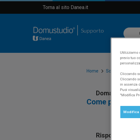
Torna al sito Danea.it
Utilizziamo c
previo tuo co
personalizza
Home
Software
Dom
Cliccando su 
Cliccando su
in assenza di
Puoi visuali
Domanda
"Modifica Pr
Come posso trov
Modifica
Risposta