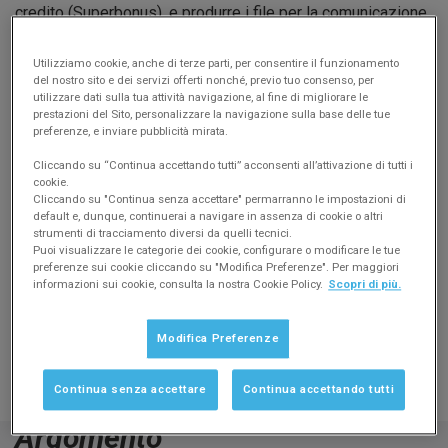
credito (Superbonus), e produrre i file per la comunicazione
dei dati all'Agenzia delle Entrate.
Vai alla tematica
Utilizziamo cookie, anche di terze parti, per consentire il funzionamento
Modello CU 2026
del nostro sito e dei servizi offerti nonché, previo tuo consenso, per
utilizzare dati sulla tua attività navigazione, al fine di migliorare le
La Guida pratica alla verifica, compilazione, invio e
prestazioni del Sito, personalizzare la navigazione sulla base delle tue
annullamento del modello CU 2026 con Danea Domustudio.
preferenze, e inviare pubblicità mirata.
Vai alla guida
Cliccando su “Continua accettando tutti” acconsenti all’attivazione di tutti i
Modello 770/2025
cookie.
La video-guida e le istruzioni passo passo alla produzione
Cliccando su "Continua senza accettare" permarranno le impostazioni di
default e, dunque, continuerai a navigare in assenza di cookie o altri
del modello 770/2025 per fatture e ritenute corrisposte
strumenti di tracciamento diversi da quelli tecnici.
nell’anno fiscale 2024.
Puoi visualizzare le categorie dei cookie, configurare o modificare le tue
Vai alla tematica
preferenze sui cookie cliccando su "Modifica Preferenze". Per maggiori
informazioni sui cookie, consulta la nostra Cookie Policy.
Scopri di più.
Le più richieste
Come attivare la licenza
Ereditare un condominio da un altro amministratore
Modifica Preferenze
Installazione in rete di Domustudio
Creazione e gestione Fondi
Continua senza accettare
Continua accettando tutti
Consumi e contatori
Argomento