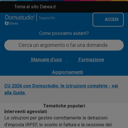
Torna al sito Danea.it
ACCEDI
Come possiamo aiutarti?
Manuale d'uso
Formazione
Aggiornamenti
CU 2026 con Domustudio: le istruzioni complete -
vai
alla Guida
Tematiche popolari
Interventi agevolati
Le istruzioni per gestire correttamente le detrazioni
d’imposta IRPEF, lo sconto in fattura e la cessione del