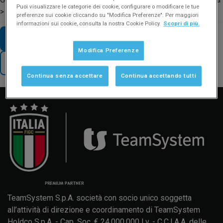
Puoi visualizzare le categorie dei cookie, configurare o modificare le tue
> Scegli percorso.
preferenze sui cookie cliccando su "Modifica Preferenze". Per maggiori
informazioni sui cookie, consulta la nostra Cookie Policy.
Scopri di più.
VAI AD ALTRE FAQ SUL TEMA
Modifica Preferenze
TORNA AL SUPPORTO
Continua senza accettare
Continua accettando tutti
Manuale d'uso
Formazione
Aggiornamenti
TeamSystem S.p.A. società con socio unico soggetta
all’attività di direzione e coordinamento di TeamSystem
Holdco S.p.A. - Cap. Soc. € 24.000.000 I.v. - C.C.I.A.A. delle