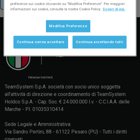
TORNA AL SUPPORTO
preferenze sui cookie cliccando su "Modifica Preferenze". Per maggiori
informazioni sui cookie, consulta la nostra Cookie Policy.
Scopri di più.
Manuale d'uso
Formazione
Aggiornamenti
Modifica Preferenze
Continua senza accettare
Continua accettando tutti
TeamSystem S.p.A. società con socio unico soggetta
all’attività di direzione e coordinamento di TeamSystem
Holdco S.p.A. - Cap. Soc. € 24.000.000 I.v. - C.C.I.A.A. delle
Marche - P.I. 01035310414
Sede Legale e Amministrativa:
Via Sandro Pertini, 88 - 61122 Pesaro (PU) - Tutti i diritti
riservati