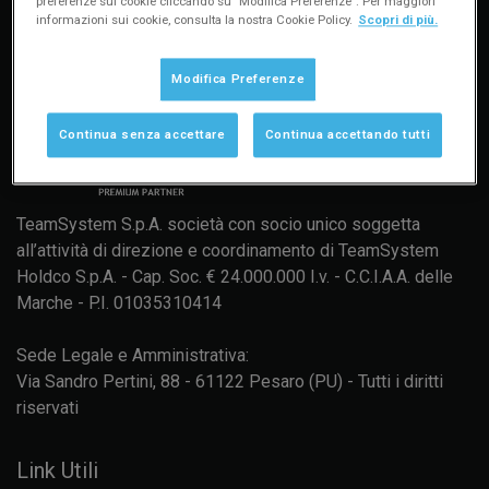
preferenze sui cookie cliccando su "Modifica Preferenze". Per maggiori
informazioni sui cookie, consulta la nostra Cookie Policy.
Scopri di più.
Modifica Preferenze
Continua senza accettare
Continua accettando tutti
TeamSystem S.p.A. società con socio unico soggetta
all’attività di direzione e coordinamento di TeamSystem
Holdco S.p.A. - Cap. Soc. € 24.000.000 I.v. - C.C.I.A.A. delle
Marche - P.I. 01035310414
Sede Legale e Amministrativa:
Via Sandro Pertini, 88 - 61122 Pesaro (PU) - Tutti i diritti
riservati
Link Utili