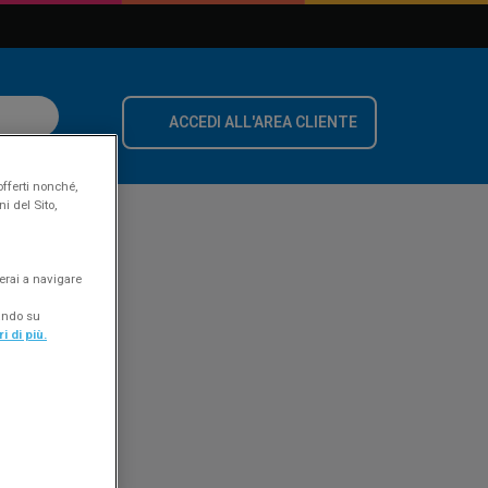
ACCEDI ALL'AREA CLIENTE
offerti nonché,
i del Sito,
erai a navigare
cando su
i di più.
a dover