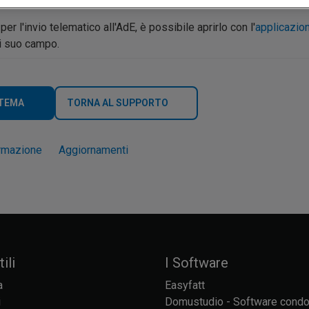
 per l'invio telematico all'AdE, è possibile aprirlo con l'
applicazio
ni suo campo.
 TEMA
TORNA AL SUPPORTO
rmazione
Aggiornamenti
ili
I Software
a
Easyfatt
i
Domustudio - Software cond