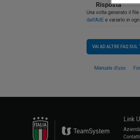
Risposta
Una volta generato il file
dall'AdE
e variarlo in og
VAI AD ALTRE FAQ SUL
Manuale d'uso
Fo
Link Ut
Aziend
Contatt