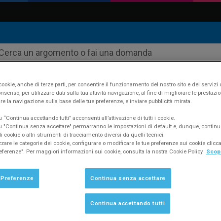
ookie, anche di terze parti, per consentire il funzionamento del nostro sito e dei servizi 
nsenso, per utilizzare dati sulla tua attività navigazione, al fine di migliorare le prestazion
re la navigazione sulla base delle tue preferenze, e inviare pubblicità mirata.
ustudio
Supporto
FAQ #367
“Continua accettando tutti” acconsenti all’attivazione di tutti i cookie.
 "Continua senza accettare" permarranno le impostazioni di default e, dunque, continu
 cookie o altri strumenti di tracciamento diversi da quelli tecnici.
zzare le categorie dei cookie, configurare o modificare le tue preferenze sui cookie clic
eferenze". Per maggiori informazioni sui cookie, consulta la nostra Cookie Policy.
Scopr
ficare alcuni dati prima dell'invio senz
a gestione e sulla contabilità?
 Preferenze
Continua senza accettare
Continua accettando tutti