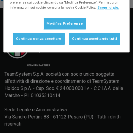
preferenze sui cookie cliccando su "Modifica Preferenze". Per maggiori
Manuale d'uso
Formazione
Aggiornamenti
informazioni sui cookie, consulta la nostra Cookie Policy.
Scopri di più.
Modifica Preferenze
Continua senza accettare
Continua accettando tutti
TeamSystem S.p.A. società con socio unico soggetta
all’attività di direzione e coordinamento di TeamSystem
Holdco S.p.A. - Cap. Soc. € 24.000.000 I.v. - C.C.I.A.A. delle
Marche - P.I. 01035310414
Sede Legale e Amministrativa:
Via Sandro Pertini, 88 - 61122 Pesaro (PU) - Tutti i diritti
riservati