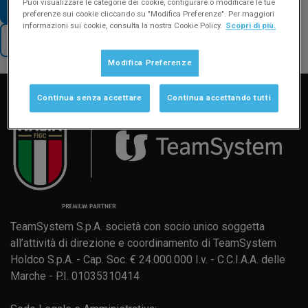
Puoi visualizzare le categorie dei cookie, configurare o modificare le tue
VAI AD ALTRE FAQ SUL TEMA
preferenze sui cookie cliccando su "Modifica Preferenze". Per maggiori
informazioni sui cookie, consulta la nostra Cookie Policy.
Scopri di più.
TORNA AL SUPPORTO
Modifica Preferenze
Manuale d'uso
Formazione
Aggiornamenti
Continua senza accettare
Continua accettando tutti
TeamSystem S.p.A. società con socio unico soggetta
all’attività di direzione e coordinamento di TeamSystem
Holdco S.p.A. - Cap. Soc. € 24.000.000 I.v. - C.C.I.A.A. delle
Marche - P.I. 01035310414