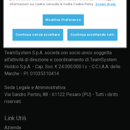
informazioni sui cookie, consulta la nostra Cookie Policy.
Scopri di più.
Modifica Preferenze
Continua senza accettare
Continua accettando tutti
TeamSystem S.p.A. società con socio unico soggetta
all’attività di direzione e coordinamento di TeamSystem
Holdco S.p.A. - Cap. Soc. € 24.000.000 I.v. - C.C.I.A.A. delle
Marche - P.I. 01035310414
Sede Legale e Amministrativa:
Via Sandro Pertini, 88 - 61122 Pesaro (PU) - Tutti i diritti
riservati
Link Utili
Azienda