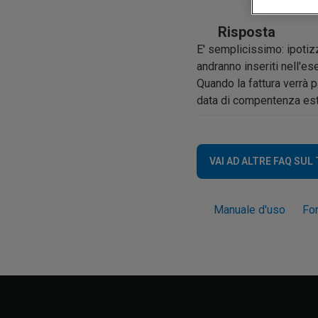
Risposta
E' semplicissimo: ipotiz
andranno inseriti nell'
Quando la fattura verrà 
data di compentenza este
VAI AD ALTRE FAQ SUL
Manuale d'uso
Fo