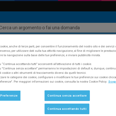
ookie, anche di terze parti, per consentire il funzionamento del nostro sito e dei servizi 
nsenso, per utilizzare dati sulla tua attività navigazione, al fine di migliorare le prestazion
re la navigazione sulla base delle tue preferenze, e inviare pubblicità mirata.
ustudio
Supporto
FAQ #53
“Continua accettando tutti” acconsenti all’attivazione di tutti i cookie.
 "Continua senza accettare" permarranno le impostazioni di default e, dunque, continu
 cookie o altri strumenti di tracciamento diversi da quelli tecnici.
zzare le categorie dei cookie, configurare o modificare le tue preferenze sui cookie clic
eferenze". Per maggiori informazioni sui cookie, consulta la nostra Cookie Policy.
Scopr
tione condominiale che inserisco in Domu
 saldi dei fornitori (le fatture degli eserci
 Preferenze
Continua senza accettare
gare)?
Continua accettando tutti