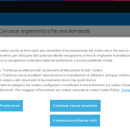
ookie, anche di terze parti, per consentire il funzionamento del nostro sito e dei servizi 
nsenso, per utilizzare dati sulla tua attività navigazione, al fine di migliorare le prestazion
re la navigazione sulla base delle tue preferenze, e inviare pubblicità mirata.
yfatt
Supporto
FAQ #216
“Continua accettando tutti” acconsenti all’attivazione di tutti i cookie.
 "Continua senza accettare" permarranno le impostazioni di default e, dunque, continu
 cookie o altri strumenti di tracciamento diversi da quelli tecnici.
zzare le categorie dei cookie, configurare o modificare le tue preferenze sui cookie clic
eferenze". Per maggiori informazioni sui cookie, consulta la nostra Cookie Policy.
Scopr
i funziona la gestione del magazzino?
 Preferenze
Continua senza accettare
Continua accettando tutti