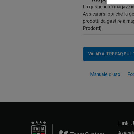
La gestione di magazzino
Assicurarsi poi che la g
prodotti da gestire a mag
Prodotti).
VAI AD ALTRE FAQ SUL
Manuale d'uso
Fo
Link Ut
Aziend