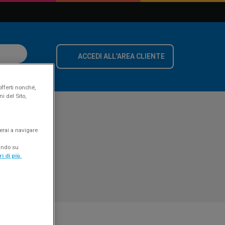
ACCEDI ALL'AREA CLIENTE
offerti nonché,
i del Sito,
erai a navigare
cando su
i di più.