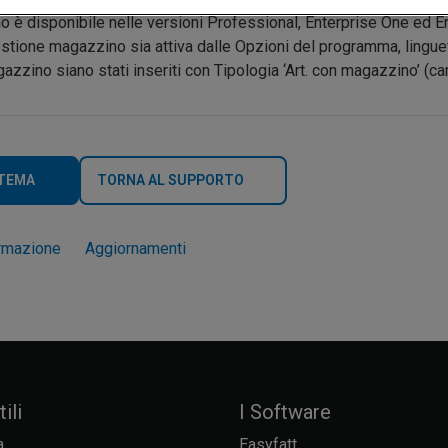
 è disponibile nelle versioni Professional, Enterprise One ed 
estione magazzino sia attiva dalle Opzioni del programma, lingue
azzino siano stati inseriti con Tipologia ‘Art. con magazzino’ (ca
 TEMA
TORNA AL SUPPORTO
rmazione
Aggiornamenti
ili
I Software
a
Easyfatt