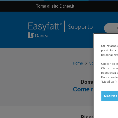
Torna al sito Danea.it
Utilizziamo c
previo tuo co
personalizza
Home
Software
Eas
Cliccando su 
Cliccando su
in assenza di
Puoi visuali
Domanda
"Modifica Pr
Come mai non m
Modifica
Risposta