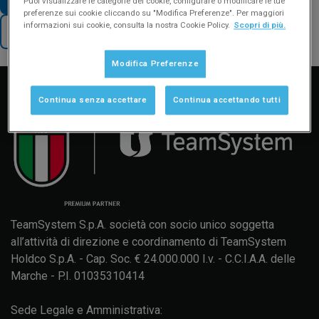
Puoi visualizzare le categorie dei cookie, configurare o modificare le tue
preferenze sui cookie cliccando su "Modifica Preferenze". Per maggiori
informazioni sui cookie, consulta la nostra Cookie Policy.
Scopri di più.
TORNA AL SUPPORTO
Manuale d'uso
Formazione
Aggiornamenti
Modifica Preferenze
Continua senza accettare
Continua accettando tutti
TeamSystem S.p.A. società con socio unico soggetta
all’attività di direzione e coordinamento di TeamSystem
Holdco S.p.A. - Cap. Soc. € 24.000.000 I.v. - C.C.I.A.A. delle
Marche - P.I. 01035310414
Sede Legale e Amministrativa: