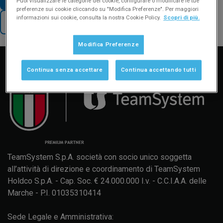
Puoi visualizzare le categorie dei cookie, configurare o modificare le tue
preferenze sui cookie cliccando su "Modifica Preferenze". Per maggiori
informazioni sui cookie, consulta la nostra Cookie Policy.
Scopri di più.
TORNA AL SUPPORTO
Manuale d'uso
Formazione
Aggiornamenti
Modifica Preferenze
Continua senza accettare
Continua accettando tutti
TeamSystem S.p.A. società con socio unico soggetta
all’attività di direzione e coordinamento di TeamSystem
Holdco S.p.A. - Cap. Soc. € 24.000.000 I.v. - C.C.I.A.A. delle
Marche - P.I. 01035310414
Sede Legale e Amministrativa: